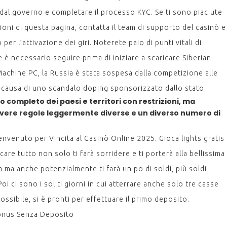
dal governo e completare il processo KYC. Se ti sono piaciute
ioni di questa pagina, contatta il team di supporto del casinò e
 per l’attivazione dei giri. Noterete paio di punti vitali di
 è necessario seguire prima di iniziare a scaricare Siberian
Machine PC, la Russia è stata sospesa dalla competizione alle
 causa di uno scandalo doping sponsorizzato dallo stato.
co completo dei paesi e territori con restrizioni, ma
vere regole leggermente diverse e un diverso numero di
nvenuto per Vincita al Casinò Online 2025. Gioca lights gratis
care tutto non solo ti farà sorridere e ti porterà alla bellissima
a ma anche potenzialmente ti farà un po di soldi, più soldi
oi ci sono i soliti giorni in cui atterrare anche solo tre casse
ssibile, si è pronti per effettuare il primo deposito.
onus Senza Deposito