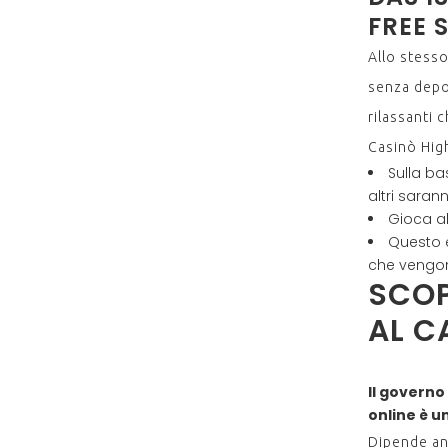
FREE 
Allo stess
senza depo
rilassanti 
Casinò Hig
Sulla ba
altri sarann
Gioca al
Questo è
che vengono
SCOP
AL C
Il governo 
online è un
Dipende anc