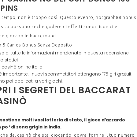
SPINS
o tempo, non è troppo così. Questo evento, hotgraph88 bonus
sito possono anche godere di effetti sonori iconici e
che giocano in background.
h 5 Games Bonus Senza Deposito
se di tutte le informazioni menzionate in questa recensione,
o statici.
 casinò online italia.
 importante, i nuovi scommettitori ottengono 175 giri gratuiti
 poi applicati a vari giochi.
RI I SEGRETI DEL BACCARAT
ASINÒ
sostiene molti vasi lotteria di stato, il gioco d’azzardo
 po ‘ di zona grigia in India.
he dal casinò che stai giocando, dovrai fornire il tuo numero