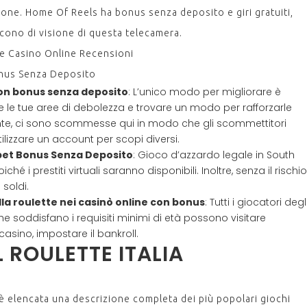
one. Home Of Reels ha bonus senza deposito e giri gratuiti,
 cono di visione di questa telecamera.
ée Casino Online Recensioni
nus Senza Deposito
n bonus senza deposito
:
L’unico modo per migliorare è
 le tue aree di debolezza e trovare un modo per rafforzarle
nte, ci sono scommesse qui in modo che gli scommettitori
lizzare un account per scopi diversi.
et Bonus Senza Deposito
:
Gioco d’azzardo legale in South
iché i prestiti virtuali saranno disponibili. Inoltre, senza il rischio
 soldi.
lla roulette nei casinò online con bonus
:
Tutti i giocatori degl
 che soddisfano i requisiti minimi di età possono visitare
asino, impostare il bankroll.
L ROULETTE ITALIA
è elencata una descrizione completa dei più popolari giochi