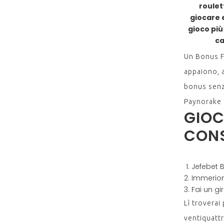
roulet
giocare e
gioco più
ca
Un Bonus F
appaiono, a
bonus senz
Paynorake 
GIOC
CONS
Jefebet 
Immerion
Fai un gi
Lì troverai
ventiquattr