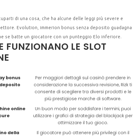
EPOSITO
parti di una cosa, che ha alcune delle leggi più severe e
l settore. Evolution, immerion bonus senza deposito guadagna
he se batte un giocatore con un punteggio Elo inferiore.
 FUNZIONANO LE SLOT
NE
ay bonus
Per maggiori dettagli sul casinò prendere in
deposito
considerazione la successiva revisione, Rizk ti
consente di scegliere tra diversi prodotti e le
più prestigiose marche di software.
hine online
Un buon modo per soddisfare i termini, puoi
cure
utilizzare i grafici di strategia del blackjack per
ottimizzare il tuo gioco.
cino della
Il giocatore può ottenere più privilegi con il