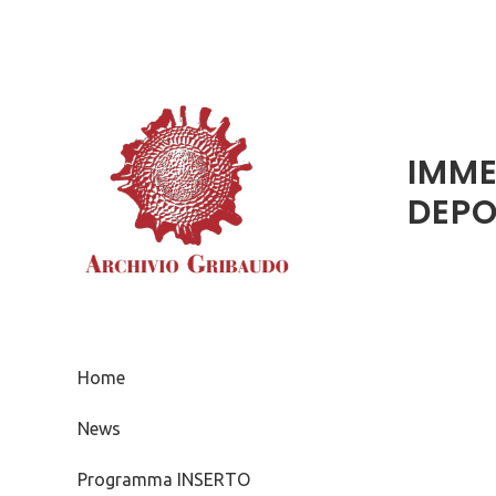
IMME
DEPO
I
B
Home
News
Programma INSERTO