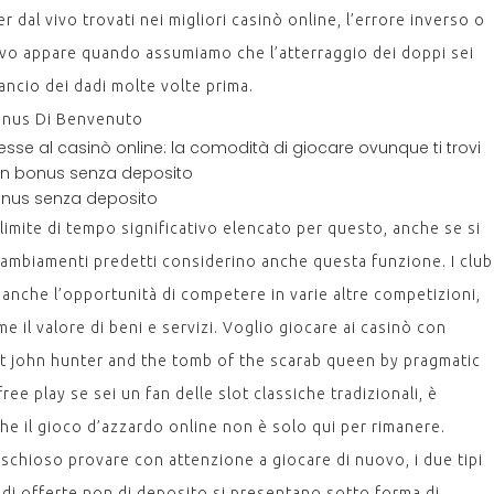
r dal vivo trovati nei migliori casinò online, l’errore inverso o
ivo appare quando assumiamo che l’atterraggio dei doppi sei
 lancio dei dadi molte volte prima.
onus Di Benvenuto
e al casinò online: la comodità di giocare ovunque ti trovi
n bonus senza deposito
onus senza deposito
limite di tempo significativo elencato per questo, anche se si
cambiamenti predetti considerino anche questa funzione. I club
nche l’opportunità di competere in varie altre competizioni,
e il valore di beni e servizi. Voglio giocare ai casinò con
ot john hunter and the tomb of the scarab queen by pragmatic
ree play se sei un fan delle slot classiche tradizionali, è
he il gioco d’azzardo online non è solo qui per rimanere.
schioso provare con attenzione a giocare di nuovo, i due tipi
di offerte non di deposito si presentano sotto forma di