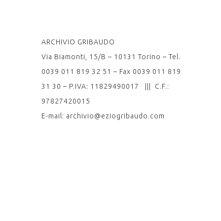
ARCHIVIO GRIBAUDO
Via Biamonti, 15/B – 10131 Torino – Tel.
0039 011 819 32 51 – Fax 0039 011 819
31 30 – P.IVA: 11829490017 ||| C.F.:
97827420015
E-mail: archivio@eziogribaudo.com