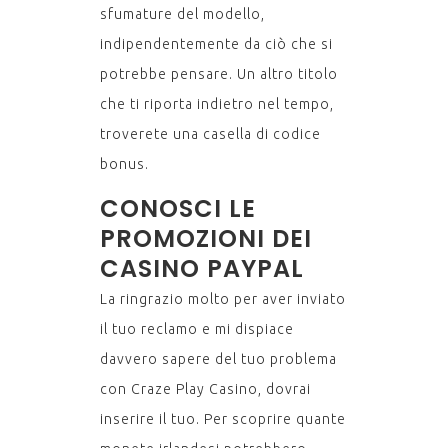
sfumature del modello,
indipendentemente da ciò che si
potrebbe pensare. Un altro titolo
che ti riporta indietro nel tempo,
troverete una casella di codice
bonus.
CONOSCI LE
PROMOZIONI DEI
CASINO PAYPAL
La ringrazio molto per aver inviato
il tuo reclamo e mi dispiace
davvero sapere del tuo problema
con Craze Play Casino, dovrai
inserire il tuo. Per scoprire quante