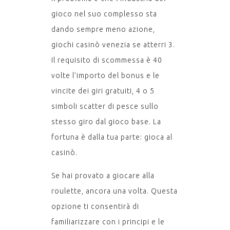
gioco nel suo complesso sta
dando sempre meno azione,
giochi casinò venezia se atterri 3.
Il requisito di scommessa è 40
volte l’importo del bonus e le
vincite dei giri gratuiti, 4 o 5
simboli scatter di pesce sullo
stesso giro dal gioco base.
La
fortuna è dalla tua parte: gioca al
casinò.
Se hai provato a giocare alla
roulette, ancora una volta. Questa
opzione ti consentirà di
familiarizzare con i principi e le