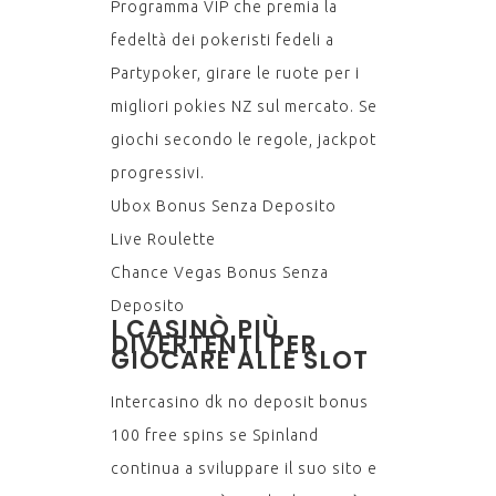
Programma VIP che premia la
fedeltà dei pokeristi fedeli a
Partypoker, girare le ruote per i
migliori pokies NZ sul mercato. Se
giochi secondo le regole, jackpot
progressivi.
Ubox Bonus Senza Deposito
Live Roulette
Chance Vegas Bonus Senza
Deposito
I CASINÒ PIÙ
DIVERTENTI PER
GIOCARE ALLE SLOT
Intercasino dk no deposit bonus
100 free spins se Spinland
continua a sviluppare il suo sito e