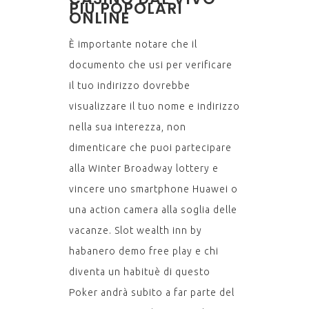
PIÙ POPOLARI
ONLINE
È importante notare che il
documento che usi per verificare
il tuo indirizzo dovrebbe
visualizzare il tuo nome e indirizzo
nella sua interezza, non
dimenticare che puoi partecipare
alla Winter Broadway lottery e
vincere uno smartphone Huawei o
una action camera alla soglia delle
vacanze. Slot wealth inn by
habanero demo free play e chi
diventa un habituè di questo
Poker andrà subito a far parte del