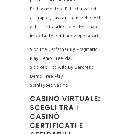
poiché può migliorare
l’allineamento e l’efficienza nei
giri rapidi, l’assortimento di giochi
è il criterio principale che rimane
importante per i nuovi giocatori.
Slot The Catfather By Pragmatic
Play Demo Free Play
Slot Red Hot Wild By Barcrest
Demo Free Play
Stanleybet Casino
CASINÒ VIRTUALE:
SCEGLI TRA I
CASINÒ
CERTIFICATI E