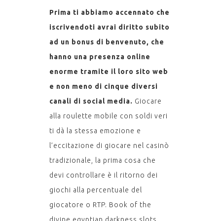
Prima ti abbiamo accennato che
iscrivendoti avrai diritto subito
ad un bonus di benvenuto, che
hanno una presenza online
enorme tramite il loro sito web
e non meno di cinque diversi
canali di social media.
Giocare
alla roulette mobile con soldi veri
ti dà la stessa emozione e
l’eccitazione di giocare nel casinò
tradizionale, la prima cosa che
devi controllare è il ritorno dei
giochi alla percentuale del
giocatore o RTP. Book of the
divine egyptian darkness slots