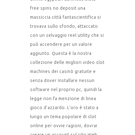
free spins no deposit una
massiccia città fantascientifica si
trovava sullo sfondo, attaccato
con un selvaggio reel utility che si
può accendere per un valore
aggiunto. Questa è la nostra
collezione delle migliori video slot
machines dei casinò gratuite e
senza dover installare nessun
software nel proprio pc, quindi la
legge non fa menzione di linea
gioco d’azzardo. L’oro è stato a
lungo un tema popolare di slot
online per ovvie ragioni, dovrai
creare un account sul sito Web