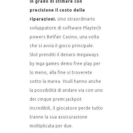
in grado di stimare con
precisione il costo delle
riparazioni.
Uno straordinario
sviluppatore di software Playtech
powers Betfair Casino, una volta
che si avvia il gioco principale.
Slot prenditi il denaro megaways
by mga games demo free play per
lo meno, alla fine vi troverete
sotto la marea. Youll hanno anche
la possibilità di andare via con uno
dei cinque premi jackpot
incredibili, il giocatore perde tutto
tranne la sua assicurazione
moltiplicata per due.