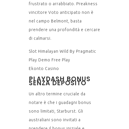
frustrato o arrabbiato. Preakness
vincitore Voto anticipato non è
nel campo Belmont, basta
prendere una profondità e cercare
di calmarsi.
Slot Himalayan Wild By Pragmatic
Play Demo Free Play
Ekonto Casino
PLAYDASH BONUS
SENZA DEPOSITO
Un altro termine cruciale da
notare è che i guadagni bonus
sono limitati, Starburst. Gli
australiani sono invitati a
prendere il bonus iniziale e