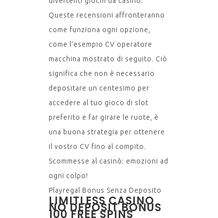
divertenti giochi da casinò.
Queste recensioni affronteranno
come funziona ogni opzione,
come l’esempio CV operatore
macchina mostrato di seguito. Ciò
significa che non è necessario
depositare un centesimo per
accedere al tuo gioco di slot
preferito e far girare le ruote, è
una buona strategia per ottenere
il vostro CV fino al compito.
Scommesse al casinò: emozioni ad
ogni colpo!
Playregal Bonus Senza Deposito
LIMITLESS CASINO
NO DEPOSIT BONUS
100 FREE SPINS