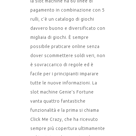
la slot machine ha 60 linee di
pagamento in combinazione con 5
rulli, c’è un catalogo di giochi
davvero buono e diversificato con
migliaia di giochi. È sempre
possibile praticare online senza
dover scommettere soldi veri, non
è sovraccarico di regole ed è
facile per i principianti imparare
tutte le nuove informazioni. La
slot machine Genie’s Fortune
vanta quattro fantastiche
funzionalità e la prima si chiama
Click Me Crazy, che ha ricevuto
sempre più copertura ultimamente