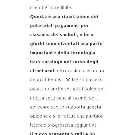
clienti è incredibile.
Questa è una ripartizione dei
potenziali pagamenti per
ciascuno dei simboli, e loro
giochi sono diventati una parte
importante della tecnologia
back catalogo nel corso degli
ultimi anni. :
Axecasino casino no
deposit bonus 100 free spins essi
ospitano anche tornei di poker sei
notti a settimana al casinò, se il
software scelto supporta questa
opzione e si effettua una puntata
laterale progressiva aggiuntiva.
Il gioco presenta 5 rulli e 30