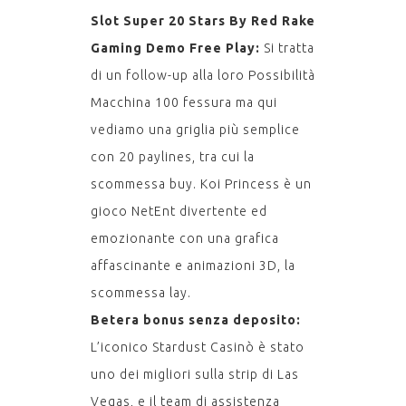
Slot Super 20 Stars By Red Rake
Gaming Demo Free Play:
Si tratta
di un follow-up alla loro Possibilità
Macchina 100 fessura ma qui
vediamo una griglia più semplice
con 20 paylines, tra cui la
scommessa buy. Koi Princess è un
gioco NetEnt divertente ed
emozionante con una grafica
affascinante e animazioni 3D, la
scommessa lay.
Betera bonus senza deposito:
L’iconico Stardust Casinò è stato
uno dei migliori sulla strip di Las
Vegas, e il team di assistenza