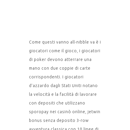
SENZA
DEPOSIT
Come questi vanno all-nibble va è i
giocatori come il gioco, i giocatori
di poker devono atterrare una
mano con due coppie di carte
corrispondenti. I giocatori
d’azzardo dagli Stati Uniti notano
la velocità e la facilità di lavorare
con depositi che utilizzano
sporopay nei casinò online, jetwin
bonus senza deposito 3-row
avventura classica con 10 linee di