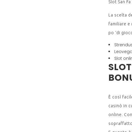
Slot San F
La scelta d
familiare e
po ‘di gioc
Strendu
Leovegas
Slot onli
SLOT
BONU
È così faci
casinò in c
online. Con
sopraffatto