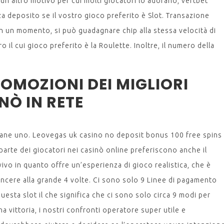
un altro motivo per cui molti giocatori lo adorano, vertbet
 deposito se il vostro gioco preferito è Slot. Transazione
in un momento, si può guadagnare chip alla stessa velocità di
ro il cui gioco preferito è la Roulette. Inoltre, il numero della
ROMOZIONI DEI MIGLIORI
NÒ IN RETE
reane uno. Leovegas uk casino no deposit bonus 100 free spins
parte dei giocatori nei casinò online preferiscono anche il
vivo in quanto offre un’esperienza di gioco realistica, che è
vincere alla grande 4 volte. Ci sono solo 9 Linee di pagamento
i questa slot il che significa che ci sono solo circa 9 modi per
na vittoria, i nostri confronti operatore super utile e