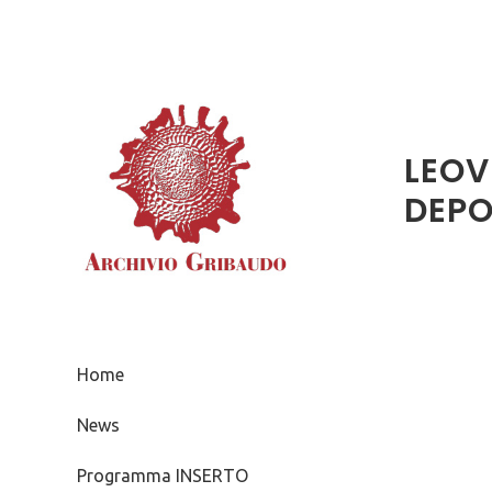
LEOV
DEPO
L
C
Home
News
Programma INSERTO