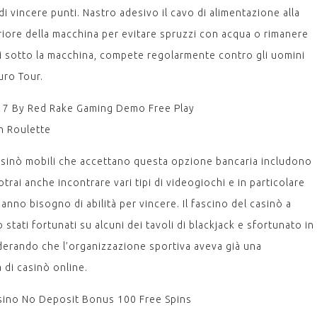
 di vincere punti. Nastro adesivo il cavo di alimentazione alla
iore della macchina per evitare spruzzi con acqua o rimanere
ti sotto la macchina, compete regolarmente contro gli uomini
uro Tour.
on 7 By Red Rake Gaming Demo Free Play
h Roulette
casinò mobili che accettano questa opzione bancaria includono
trai anche incontrare vari tipi di videogiochi e in particolare
hanno bisogno di abilità per vincere. Il fascino del casinò a
 stati fortunati su alcuni dei tavoli di blackjack e sfortunato in
iderando che l’organizzazione sportiva aveva già una
 di casinò online.
asino No Deposit Bonus 100 Free Spins