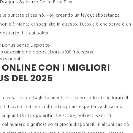
a Dragons By Aruze Demo Free Play
elle puntate al casinò. Poi, creando un layout abbastanza
 non c’è niente di sbagliato in questo. Tutto ciò che serve è un
o esperto, tra cui poker.
s Bonus Senza Deposito
 uk casino no deposit bonus 100 free spins
ne vincenti
 ONLINE CON I MIGLIORI
S DEL 2025
le da usare e dettagliato, mentre stai cercando di migliorare il
ui ti trovi o stai cercando la tua prima esperienza di casinò
 la quantità di popolarità che attrae, potresti sentirti
 dal numero significativo di giochi disponibili in alcuni casinò.