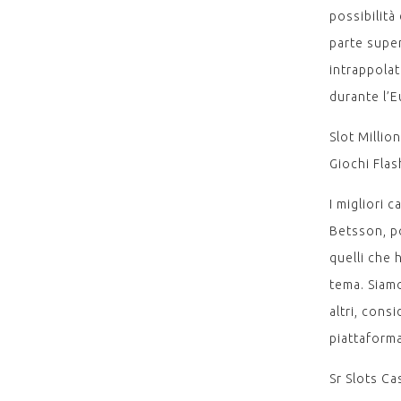
possibilità
parte super
intrappola
durante l’E
Slot Milli
Giochi Flas
I migliori 
Betsson, po
quelli che 
tema. Siamo
altri, cons
piattaforma
Sr Slots C