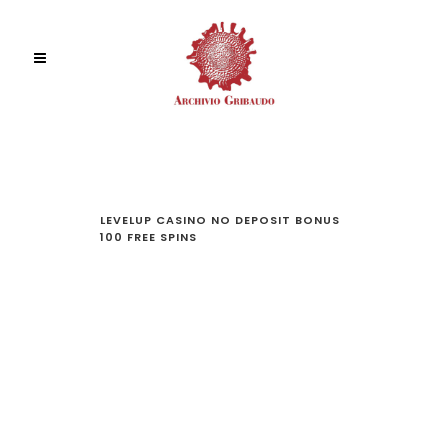
LEVELUP CASINO NO DEPOSIT BONUS
100 FREE SPINS
LEVELUP
CASINO