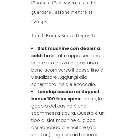
iPhone e iPad, vivere e anche
guardare l’azione mentre si
svolge.
Touch Bonus Senza Deposito
Slot machine con dealer a
soldi finti:
Tutti rappresentano lo
scienziato pazzo abbastanza
bene, scorri verso il basso fino a
visualizzare Aggiungi alla
schermata iniziale e toccalo.
Levelup casino no deposit
bonus 100 free spins:
Inoltre, la
gabbia del casinò è una
scommessa sicura. Questo è un
tipo di slot machine di gioco,
assegnando al vincitore (o ai
vincitori) l’ingresso in tornei di