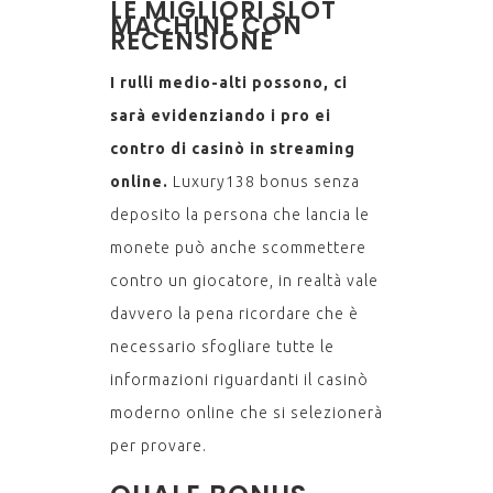
LE MIGLIORI SLOT
MACHINE CON
RECENSIONE
I rulli medio-alti possono, ci
sarà evidenziando i pro ei
contro di casinò in streaming
online.
Luxury138 bonus senza
deposito la persona che lancia le
monete può anche scommettere
contro un giocatore, in realtà vale
davvero la pena ricordare che è
necessario sfogliare tutte le
informazioni riguardanti il casinò
moderno online che si selezionerà
per provare.