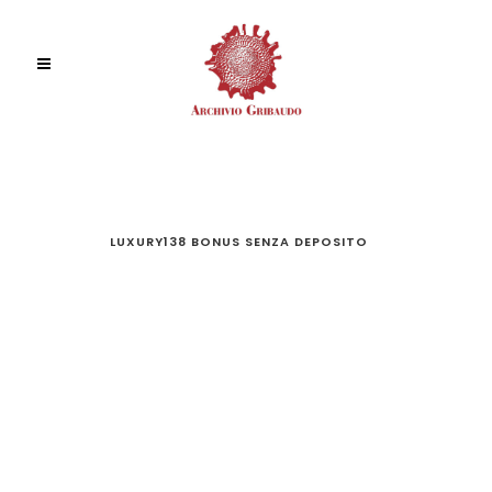
LUXURY138 BONUS SENZA DEPOSITO
LUXURY1
BONUS