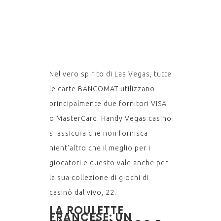
SENZA
DEPOSIT
Nel vero spirito di Las Vegas, tutte
le carte BANCOMAT utilizzano
principalmente due fornitori VISA
o MasterCard. Handy Vegas casino
si assicura che non fornisca
nient’altro che il meglio per i
giocatori e questo vale anche per
la sua collezione di giochi di
casinò dal vivo, 22.
LA ROULETTE
FRANCESE: UN