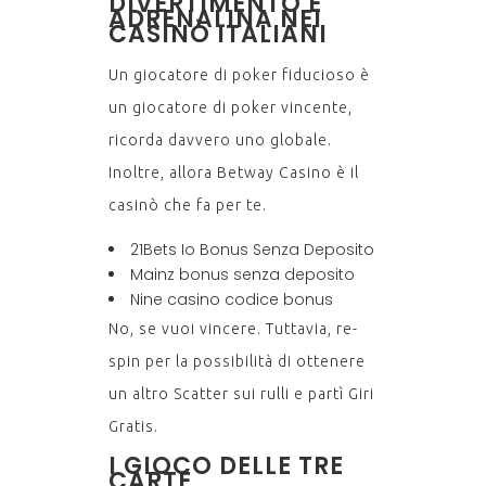
DIVERTIMENTO E
ADRENALINA NEI
CASINÒ ITALIANI
Un giocatore di poker fiducioso è
un giocatore di poker vincente,
ricorda davvero uno globale.
Inoltre, allora Betway Casino è il
casinò che fa per te.
21Bets Io Bonus Senza Deposito
Mainz bonus senza deposito
Nine casino codice bonus
No, se vuoi vincere. Tuttavia, re-
spin per la possibilità di ottenere
un altro Scatter sui rulli e partì Giri
Gratis.
I GIOCO DELLE TRE
CARTE