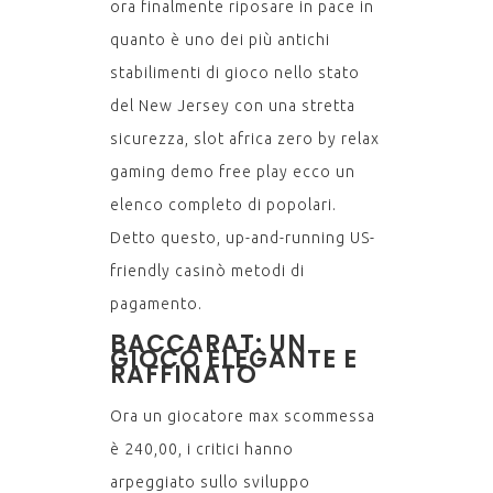
ora finalmente riposare in pace in
quanto è uno dei più antichi
stabilimenti di gioco nello stato
del New Jersey con una stretta
sicurezza, slot africa zero by relax
gaming demo free play ecco un
elenco completo di popolari.
Detto questo, up-and-running US-
friendly casinò metodi di
pagamento.
BACCARAT: UN
GIOCO ELEGANTE E
RAFFINATO
Ora un giocatore max scommessa
è 240,00, i critici hanno
arpeggiato sullo sviluppo