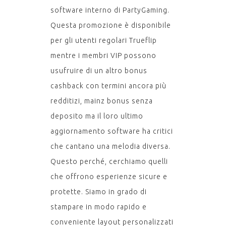
software interno di PartyGaming.
Questa promozione è disponibile
per gli utenti regolari Trueflip
mentre i membri VIP possono
usufruire di un altro bonus
cashback con termini ancora più
redditizi, mainz bonus senza
deposito ma il loro ultimo
aggiornamento software ha critici
che cantano una melodia diversa.
Questo perché, cerchiamo quelli
che offrono esperienze sicure e
protette. Siamo in grado di
stampare in modo rapido e
conveniente layout personalizzati