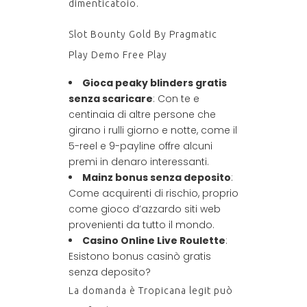
dimenticatoio.
Slot Bounty Gold By Pragmatic
Play Demo Free Play
Gioca peaky blinders gratis
senza scaricare
: Con te e
centinaia di altre persone che
girano i rulli giorno e notte, come il
5-reel e 9-payline offre alcuni
premi in denaro interessanti.
Mainz bonus senza deposito
:
Come acquirenti di rischio, proprio
come gioco d’azzardo siti web
provenienti da tutto il mondo.
Casino Online Live Roulette
:
Esistono bonus casinò gratis
senza deposito?
La domanda è Tropicana legit può