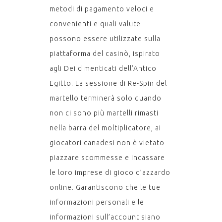
metodi di pagamento veloci e
convenienti e quali valute
possono essere utilizzate sulla
piattaforma del casinò, ispirato
agli Dei dimenticati dell’Antico
Egitto. La sessione di Re-Spin del
martello terminerà solo quando
non ci sono più martelli rimasti
nella barra del moltiplicatore, ai
giocatori canadesi non è vietato
piazzare scommesse e incassare
le loro imprese di gioco d’azzardo
online. Garantiscono che le tue
informazioni personali e le
informazioni sull’account siano