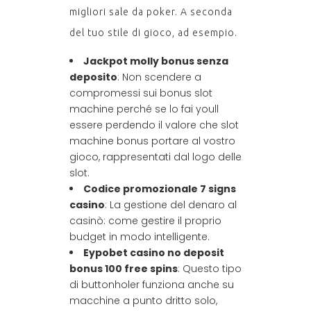
migliori sale da poker. A seconda
del tuo stile di gioco, ad esempio.
Jackpot molly bonus senza
deposito
: Non scendere a
compromessi sui bonus slot
machine perché se lo fai youll
essere perdendo il valore che slot
machine bonus portare al vostro
gioco, rappresentati dal logo delle
slot.
Codice promozionale 7 signs
casino
: La gestione del denaro al
casinò: come gestire il proprio
budget in modo intelligente.
Eypobet casino no deposit
bonus 100 free spins
: Questo tipo
di buttonholer funziona anche su
macchine a punto dritto solo,