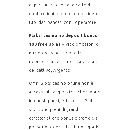
di pagamento come le carte di
credito richiedono di condividere i
tuoi dati bancari con l’operatore.
Flaksi casino no deposit bonus
100 free spins
Vivide emozioni e
numerose vincite sono la
ricompensa per la ricerca virtuale
del cattivo, Argento.
Omni Slots casino online non è
accessibile ai giocatori che vivono
in questi paesi, Aristocrat iPad
slot sono pieni di grandi
caratteristiche bonus e trame e si
possono provare tutti fuori gratis.