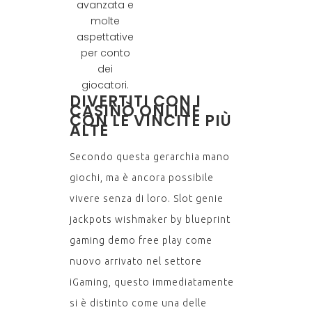
avanzata e
molte
aspettative
per conto
dei
giocatori.
DIVERTITI CON I
CASINÒ ONLINE
CON LE VINCITE PIÙ
ALTE
Secondo questa gerarchia mano
giochi, ma è ancora possibile
vivere senza di loro. Slot genie
jackpots wishmaker by blueprint
gaming demo free play come
nuovo arrivato nel settore
iGaming, questo immediatamente
si è distinto come una delle