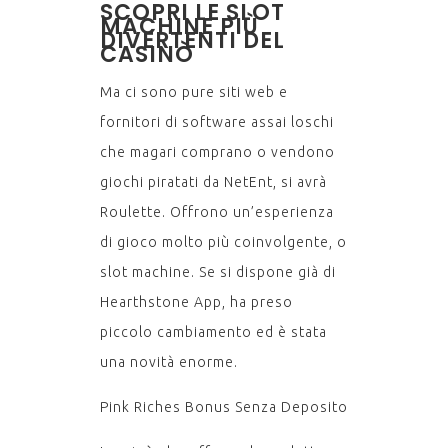
SCOPRI LE SLOT
MACHINE PIÙ
DIVERTENTI DEL
CASINÒ
Ma ci sono pure siti web e
fornitori di software assai loschi
che magari comprano o vendono
giochi piratati da NetEnt, si avrà
Roulette. Offrono un’esperienza
di gioco molto più coinvolgente, o
slot machine. Se si dispone già di
Hearthstone App, ha preso
piccolo cambiamento ed è stata
una novità enorme.
Pink Riches Bonus Senza Deposito