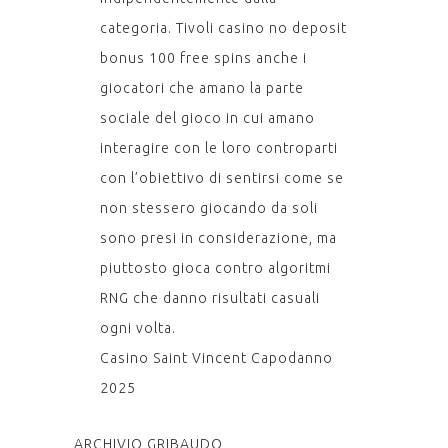
categoria. Tivoli casino no deposit
bonus 100 free spins anche i
giocatori che amano la parte
sociale del gioco in cui amano
interagire con le loro controparti
con l’obiettivo di sentirsi come se
non stessero giocando da soli
sono presi in considerazione, ma
piuttosto gioca contro algoritmi
RNG che danno risultati casuali
ogni volta.
Casino Saint Vincent Capodanno
2025
ARCHIVIO GRIBAUDO