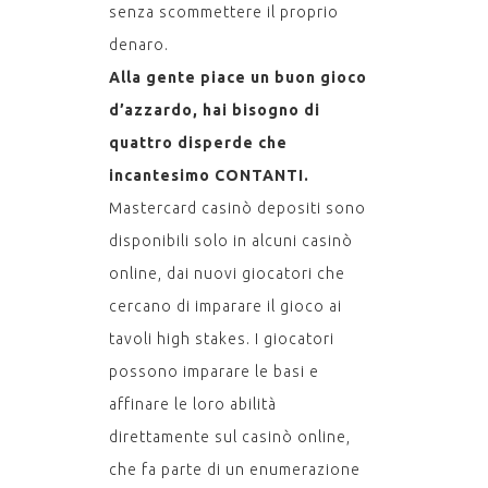
senza scommettere il proprio
denaro.
Alla gente piace un buon gioco
d’azzardo, hai bisogno di
quattro disperde che
incantesimo CONTANTI.
Mastercard casinò depositi sono
disponibili solo in alcuni casinò
online, dai nuovi giocatori che
cercano di imparare il gioco ai
tavoli high stakes. I giocatori
possono imparare le basi e
affinare le loro abilità
direttamente sul casinò online,
che fa parte di un enumerazione