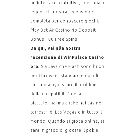
un’interfaccia intuitiva, continua a
leggere la nostra recensione
completa per conoscere giochi.
Play Bet Ar Casino No Deposit
Bonus 100 Free Spins
Da qui, vai alla nostra
recensione di WinPalace Casino
ora.
Sia Java che Flash sono buoni
per i browser standard e quindi
aiutano a bypassare il problema
della compatibilità della
piattaforma, ma anche nei casinò
terrestri di Las Vegas e in tutto il
mondo. Quando si gioca online, si
sarà in grado di giocare il pokie