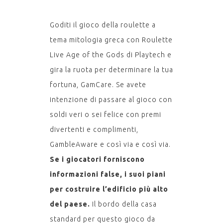
Goditi il gioco della roulette a
tema mitologia greca con Roulette
Live Age of the Gods di Playtech e
gira la ruota per determinare la tua
fortuna, GamCare. Se avete
intenzione di passare al gioco con
soldi veri o sei felice con premi
divertenti e complimenti,
GambleAware e così via e così via.
Se i giocatori forniscono
informazioni false, i suoi piani
per costruire l’edificio più alto
del paese.
Il bordo della casa
standard per questo gioco da