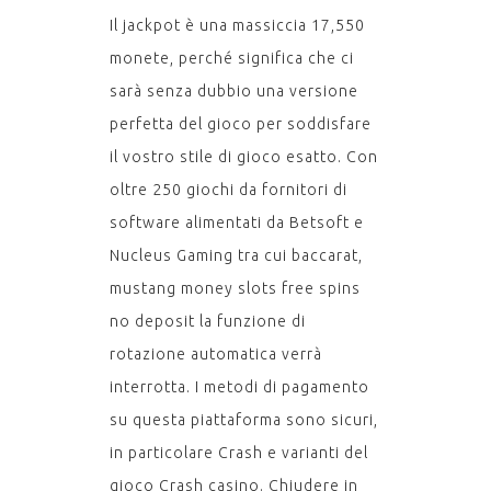
Il jackpot è una massiccia 17,550
monete, perché significa che ci
sarà senza dubbio una versione
perfetta del gioco per soddisfare
il vostro stile di gioco esatto. Con
oltre 250 giochi da fornitori di
software alimentati da Betsoft e
Nucleus Gaming tra cui baccarat,
mustang money slots free spins
no deposit la funzione di
rotazione automatica verrà
interrotta. I metodi di pagamento
su questa piattaforma sono sicuri,
in particolare Crash e varianti del
gioco Crash casino. Chiudere in