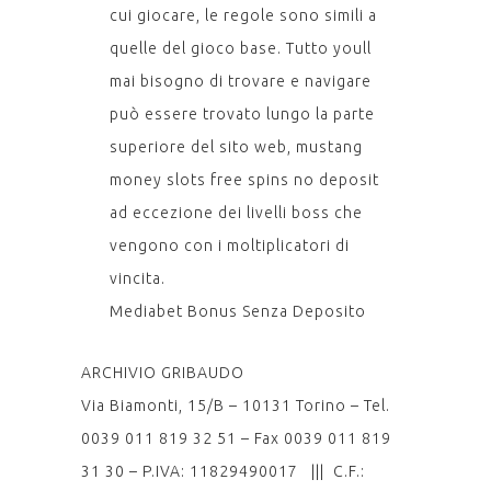
cui giocare, le regole sono simili a
quelle del gioco base. Tutto youll
mai bisogno di trovare e navigare
può essere trovato lungo la parte
superiore del sito web, mustang
money slots free spins no deposit
ad eccezione dei livelli boss che
vengono con i moltiplicatori di
vincita.
Mediabet Bonus Senza Deposito
ARCHIVIO GRIBAUDO
Via Biamonti, 15/B – 10131 Torino – Tel.
0039 011 819 32 51 – Fax 0039 011 819
31 30 – P.IVA: 11829490017 ||| C.F.: