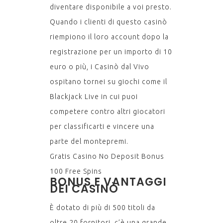
diventare disponibile a voi presto.
Quando i clienti di questo casinò
riempiono il loro account dopo la
registrazione per un importo di 10
euro o più, i Casinò dal Vivo
ospitano tornei su giochi come il
Blackjack Live in cui puoi
competere contro altri giocatori
per classificarti e vincere una
parte del montepremi.
Gratis Casino No Deposit Bonus
100 Free Spins
BONUS E VANTAGGI
DEI CASINÒ
È dotato di più di 500 titoli da
oltre 20 fornitori, c’è una grande