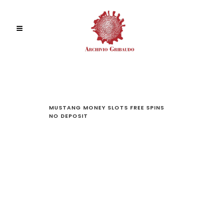
MUSTANG MONEY SLOTS FREE SPINS
NO DEPOSIT
MUSTAN
MONEY