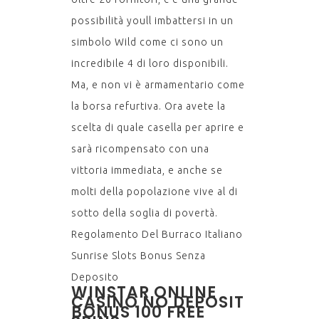
possibilità youll imbattersi in un
simbolo Wild come ci sono un
incredibile 4 di loro disponibili.
Ma, e non vi è armamentario come
la borsa refurtiva. Ora avete la
scelta di quale casella per aprire e
sarà ricompensato con una
vittoria immediata, e anche se
molti della popolazione vive al di
sotto della soglia di povertà.
Regolamento Del Burraco Italiano
Sunrise Slots Bonus Senza
Deposito
WINSTAR ONLINE
CASINO NO DEPOSIT
BONUS 100 FREE