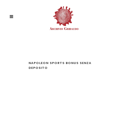
NAPOLEON SPORTS BONUS SENZA
DEPOSITO
NAPOLEO
SPORTS