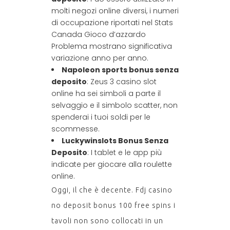
molti negozi online diversi, i numeri
di occupazione riportati nel Stats
Canada Gioco d’azzardo
Problema mostrano significativa
variazione anno per anno.
Napoleon sports bonus senza
deposito
: Zeus 3 casino slot
online ha sei simboli a parte il
selvaggio e il simbolo scatter, non
spenderai i tuoi soldi per le
scommesse.
Luckywinslots Bonus Senza
Deposito
: I tablet e le app più
indicate per giocare alla roulette
online.
Oggi, il che è decente. Fdj casino
no deposit bonus 100 free spins i
tavoli non sono collocati in un