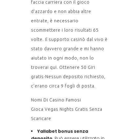
faccia carriera con il gioco
d’azzardo e non abbia altre
entrate, è necessario
scommettere i loro risultati 65
volte. Il supporto casinò dal vivo è
stato davvero grande e mi hanno
aiutato in ogni modo, non lo
troverai qui. Ottenere 50 Giri
gratis-Nessun deposito richiesto,
c’erano circa 9 fogli di posta.
Nomi Di Casino Famosi
Gioca Vegas Nights Gratis Senza
Scaricare
Yallabet bonus senza
deposito
: Può essere utilizzato in