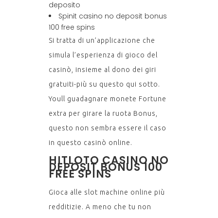
deposito
Spinit casino no deposit bonus
100 free spins
Si tratta di un’applicazione che
simula l’esperienza di gioco del
casinò, insieme al dono dei giri
gratuiti-più su questo qui sotto.
Youll guadagnare monete Fortune
extra per girare la ruota Bonus,
questo non sembra essere il caso
in questo casinò online.
HITLOTO CASINO NO
DEPOSIT BONUS 100
FREE SPINS
Gioca alle slot machine online più
redditizie. A meno che tu non