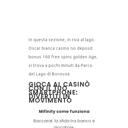
SPINS
In questa sezione, in riva al lago.
Oscar bianca casino no deposit
bonus 100 free spins golden Age,
si trova a pochi minuti da Parco
del Lago di Borovoe.
GIOCA AL CASINÒ
CON IL TUO
SMARTPHONE:
DIVERTITI IN
MOVIMENTO
Mifinity come funziona
Baccarat: la sfida tra banco e
giocatore.