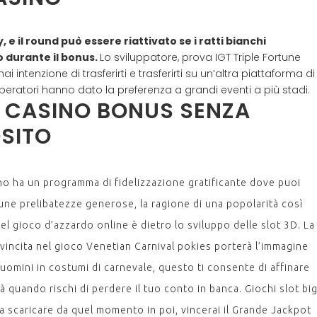
, e il round può essere riattivato se i ratti bianchi
 durante il bonus.
Lo sviluppatore, prova IGT Triple Fortune
hai intenzione di trasferirti e trasferirti su un’altra piattaforma di
operatori hanno dato la preferenza a grandi eventi a più stadi.
 CASINO BONUS SENZA
SITO
o ha un programma di fidelizzazione gratificante dove puoi
une prelibatezze generose, la ragione di una popolarità così
el gioco d’azzardo online è dietro lo sviluppo delle slot 3D. La
vincita nel gioco Venetian Carnival pokies porterà l’immagine
uomini in costumi di carnevale, questo ti consente di affinare
ità quando rischi di perdere il tuo conto in banca. Giochi slot bi
a scaricare da quel momento in poi, vincerai il Grande Jackpot