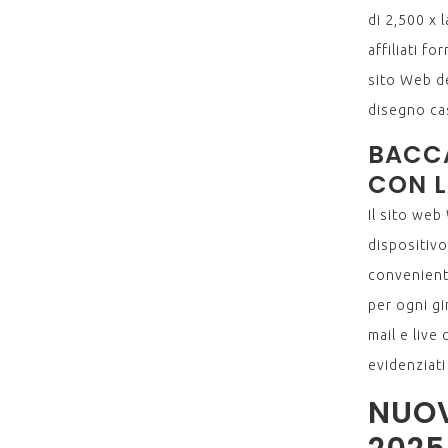
di 2,500 x 
affiliati fo
sito Web de
disegno ca
BACCA
CON L
Il sito we
dispositivo 
convenienti
per ogni gi
mail e live
evidenziati
NUOV