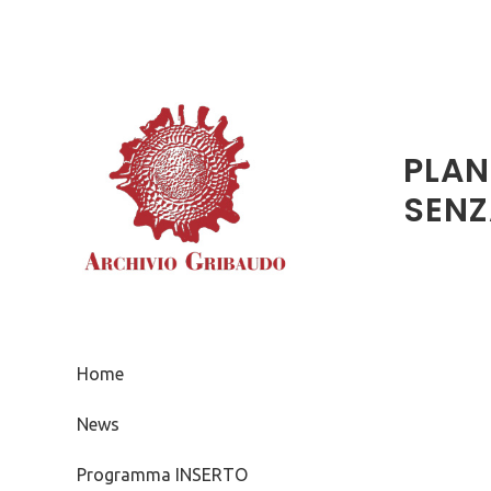
PLAN
SENZ
P
C
Home
News
Programma INSERTO