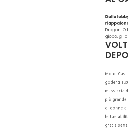
Dalla lobby
riappaiono
Dragon.
O 
gioco, gli 
VOLT
DEPO
Mond Casin
goderti alc
massiccia d
più grande 
di donne e 
le tue abil
gratis senz