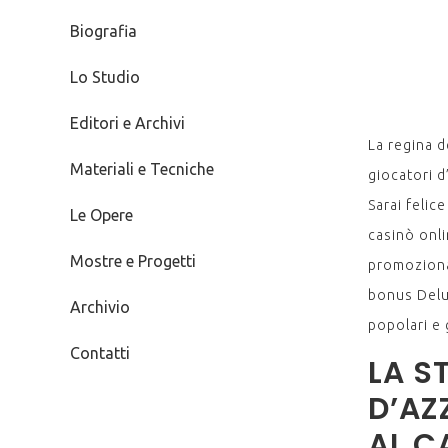
B
Biografia
D
Lo Studio
Editori e Archivi
La regina d
Materiali e Tecniche
giocatori d
Sarai felice
Le Opere
casinò onli
Mostre e Progetti
promozional
bonus Delux
Archivio
popolari e 
Contatti
LA S
D’AZ
AL C