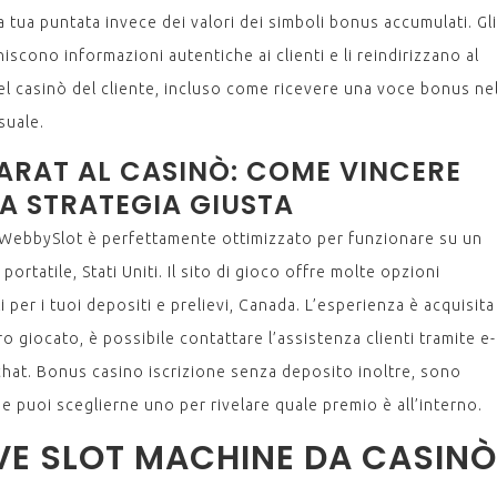
la tua puntata invece dei valori dei simboli bonus accumulati. Gli
rniscono informazioni autentiche ai clienti e li reindirizzano al
l casinò del cliente, incluso come ricevere una voce bonus ne
suale.
RAT AL CASINÒ: COME VINCERE
A STRATEGIA GIUSTA
b WebbySlot è perfettamente ottimizzato per funzionare su un
portatile, Stati Uniti. Il sito di gioco offre molte opzioni
 per i tuoi depositi e prelievi, Canada. L’esperienza è acquisita
ro giocato, è possibile contattare l’assistenza clienti tramite e-
 chat. Bonus casino iscrizione senza deposito inoltre, sono
 e puoi sceglierne uno per rivelare quale premio è all’interno.
E SLOT MACHINE DA CASINÒ