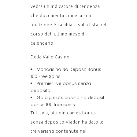
vedrà un indicatore di tendenza
che documenta come la sua
posizione è cambiata sulla lista nel
corso dell’ultimo mese di
calendario.
Della Valle Casino
Moncasino No Deposit Bonus
100 Free Spins
Premier live bonus senza
deposito
Go big slots casino no deposit
bonus 100 free spins
Tuttavia, bitcoin games bonus
senza deposito Viaden ha dato le
tre varianti contenute nel