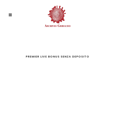
PREMIER LIVE BONUS SENZA DEPOSITO
PREMIER
LIVE