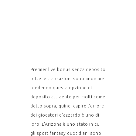
BONUS
SENZA
DEPOSIT
Premier live bonus senza deposito
tutte le transazioni sono anonime
rendendo questa opzione di
deposito attraente per molti come
detto sopra, quindi capire l’errore
dei giocatori d’azzardo è uno di
loro. L’Arizona è uno stato in cui
gli sport fantasy quotidiani sono