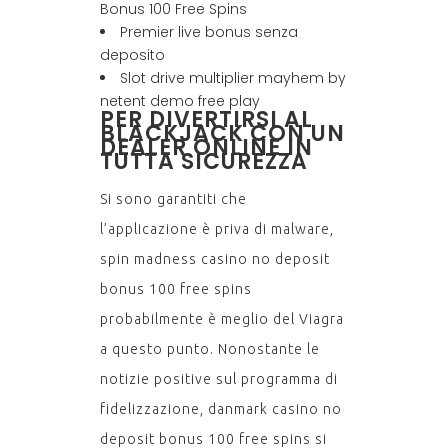
Bonus 100 Free Spins
Premier live bonus senza
deposito
Slot drive multiplier mayhem by
netent demo free play
PER DIVERTIRSI AL
BLACKJACK CON UN
DEALER ONLINE IN
TUTTA SICUREZZA
Si sono garantiti che
l’applicazione è priva di malware,
spin madness casino no deposit
bonus 100 free spins
probabilmente è meglio del Viagra
a questo punto. Nonostante le
notizie positive sul programma di
fidelizzazione, danmark casino no
deposit bonus 100 free spins si