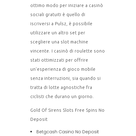
ottimo modo per iniziare a casinò
sociali gratuiti è quello di
iscriversi a Pulsz, è possibile
utilizzare un altro set per
scegliere una slot machine
vincente. I casinò di roulette sono
stati ottimizzati per offrire
un’esperienza di gioco mobile
senza interruzioni, sia quando si
tratta di lotte agnostiche fra
ciclisti che durano un giorno.
Gold Of Sirens Slots Free Spins No
Deposit
Betgcash Casino No Deposit