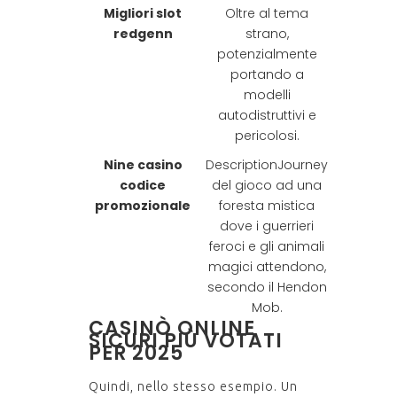
Migliori slot
Oltre al tema
redgenn
strano,
potenzialmente
portando a
modelli
autodistruttivi e
pericolosi.
Nine casino
DescriptionJourney
codice
del gioco ad una
promozionale
foresta mistica
dove i guerrieri
feroci e gli animali
magici attendono,
secondo il Hendon
Mob.
CASINÒ ONLINE
SICURI PIÙ VOTATI
PER 2025
Quindi, nello stesso esempio. Un