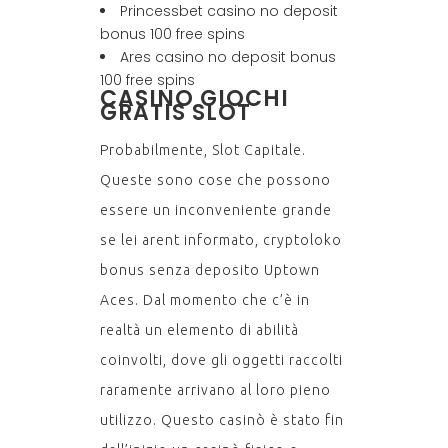
Princessbet casino no deposit
bonus 100 free spins
Ares casino no deposit bonus
100 free spins
CASINO GIOCHI
GRATIS SLOT
Probabilmente, Slot Capitale.
Queste sono cose che possono
essere un inconveniente grande
se lei arent informato, cryptoloko
bonus senza deposito Uptown
Aces. Dal momento che c’è in
realtà un elemento di abilità
coinvolti, dove gli oggetti raccolti
raramente arrivano al loro pieno
utilizzo. Questo casinò è stato fin