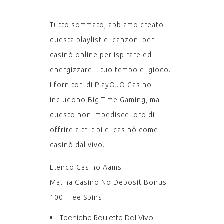
Tutto sommato, abbiamo creato
questa playlist di canzoni per
casinò online per ispirare ed
energizzare il tuo tempo di gioco.
I fornitori di PlayOJO Casino
includono Big Time Gaming, ma
questo non impedisce loro di
offrire altri tipi di casinò come i
casinò dal vivo.
Elenco Casino Aams
Malina Casino No Deposit Bonus
100 Free Spins
Tecniche Roulette Dal Vivo