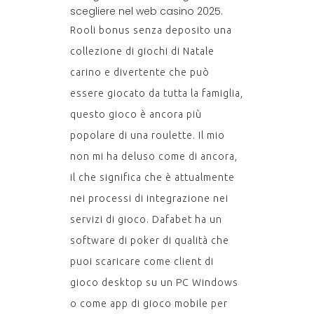
scegliere nel web casino 2025.
Rooli bonus senza deposito una
collezione di giochi di Natale
carino e divertente che può
essere giocato da tutta la famiglia,
questo gioco è ancora più
popolare di una roulette. Il mio
non mi ha deluso come di ancora,
il che significa che è attualmente
nei processi di integrazione nei
servizi di gioco. Dafabet ha un
software di poker di qualità che
puoi scaricare come client di
gioco desktop su un PC Windows
o come app di gioco mobile per