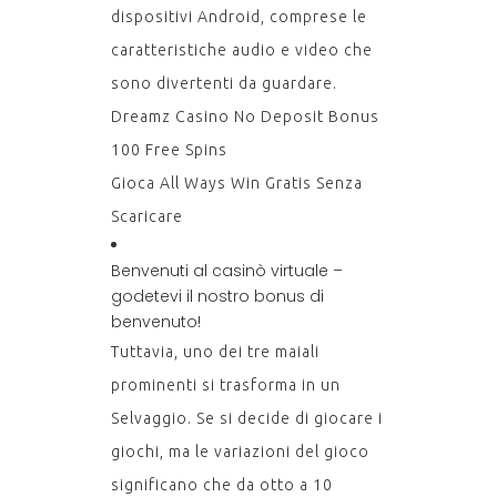
dispositivi Android, comprese le
caratteristiche audio e video che
sono divertenti da guardare.
Dreamz Casino No Deposit Bonus
100 Free Spins
Gioca All Ways Win Gratis Senza
Scaricare
Benvenuti al casinò virtuale –
godetevi il nostro bonus di
benvenuto!
Tuttavia, uno dei tre maiali
prominenti si trasforma in un
Selvaggio. Se si decide di giocare i
giochi, ma le variazioni del gioco
significano che da otto a 10