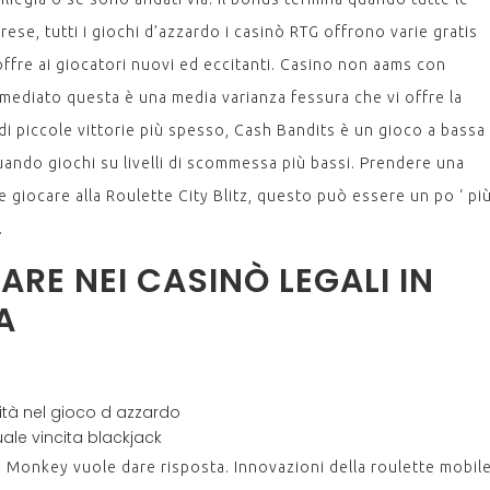
rese, tutti i giochi d’azzardo i casinò RTG offrono varie gratis
ffre ai giocatori nuovi ed eccitanti. Casino non aams con
mediato questa è una media varianza fessura che vi offre la
 di piccole vittorie più spesso, Cash Bandits è un gioco a bassa
quando giochi su livelli di scommessa più bassi. Prendere una
 e giocare alla Roulette City Blitz, questo può essere un po ‘ pi
.
ARE NEI CASINÒ LEGALI IN
A
ità nel gioco d azzardo
ale vincita blackjack
ui Monkey vuole dare risposta. Innovazioni della roulette mobil