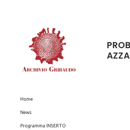
PROB
AZZ
P
N
Home
News
Programma INSERTO