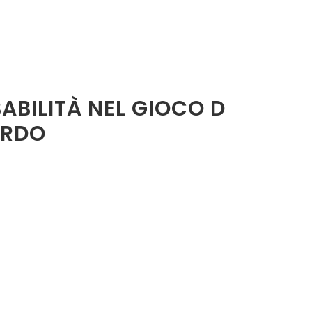
ABILITÀ NEL GIOCO D
ARDO
ROBABILITÀ
EL GIOCO D