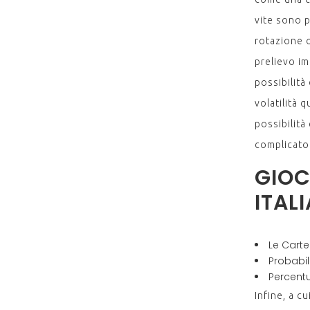
vite sono p
rotazione o
prelievo im
possibilità
volatilità 
possibilità
complicato
GIOC
ITALI
Le Carte
Probabil
Percentu
Infine, a c