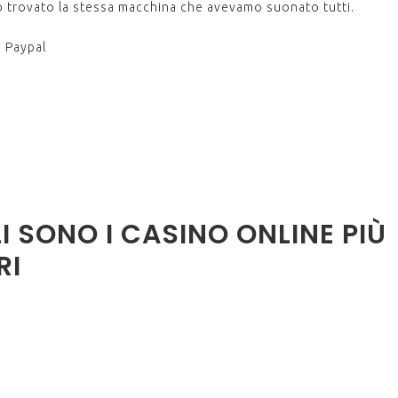
o trovato la stessa macchina che avevamo suonato tutti.
 Paypal
I SONO I CASINO ONLINE PIÙ
RI
ALI SONO I