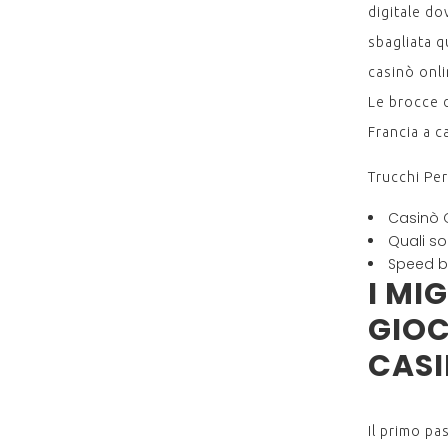
digitale do
sbagliata q
casinò onli
Le brocce d
Francia a c
Trucchi Pe
Casinò O
Quali so
Speed b
I MI
GIOC
CAS
Il primo pa