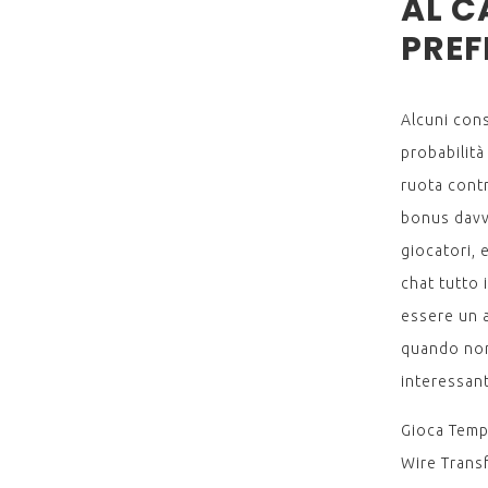
AL C
PREF
Alcuni cons
probabilit
ruota contr
bonus davve
giocatori, 
chat tutto 
essere un a
quando non
interessant
Gioca Temp
Wire Trans