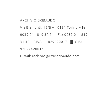
ARCHIVIO GRIBAUDO
Via Biamonti, 15/B – 10131 Torino – Tel.
0039 011 819 32 51 – Fax 0039 011 819
31 30 – P.IVA: 11829490017 ||| C.F.:
97827420015
E-mail: archivio@eziogribaudo.com