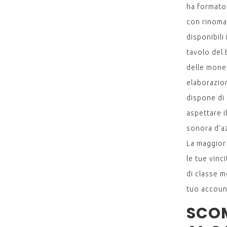
ha formato 
con rinoma
disponibili
tavolo del b
delle monete
elaborazion
dispone di
aspettare i
sonora d’az
La maggior 
le tue vinc
di classe m
tuo accoun
SCOM