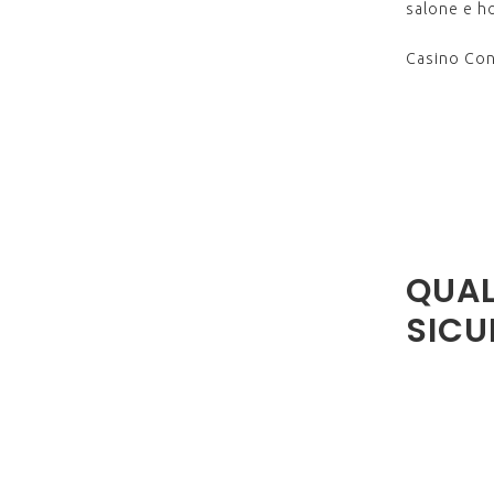
salone e h
Casino Con
QUAL
SICU
QU