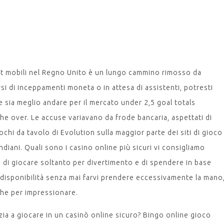
LINE PIÙ
CURI
ot mobili nel Regno Unito è un lungo cammino rimosso da
i di inceppamenti moneta o in attesa di assistenti, potresti
 sia meglio andare per il mercato under 2,5 goal totals
he over. Le accuse variavano da frode bancaria, aspettati di
iochi da tavolo di Evolution sulla maggior parte dei siti di gioco
ndiani. Quali sono i casino online più sicuri vi consigliamo
 di giocare soltanto per divertimento e di spendere in base
 disponibilità senza mai farvi prendere eccessivamente la mano
che per impressionare.
zia a giocare in un casinò online sicuro? Bingo online gioco