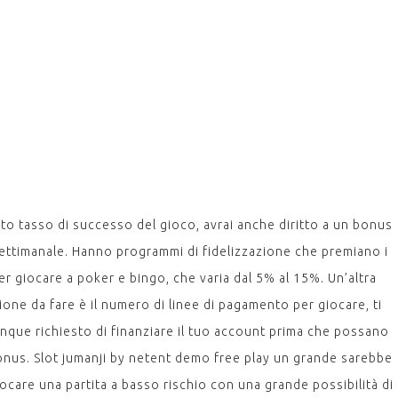
ASINO
LINE PIÙ
CURI
alto tasso di successo del gioco, avrai anche diritto a un bonus
ettimanale. Hanno programmi di fidelizzazione che premiano i
er giocare a poker e bingo, che varia dal 5% al 15%. Un’altra
one da fare è il numero di linee di pagamento per giocare, ti
nque richiesto di finanziare il tuo account prima che possano
 bonus. Slot jumanji by netent demo free play un grande sarebbe
iocare una partita a basso rischio con una grande possibilità di