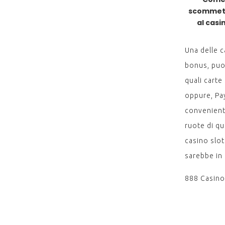
scommet
al casi
Una delle c
bonus, puoi
quali carte
oppure, Pa
convenienti
ruote di q
casino slo
sarebbe in 
888 Casino