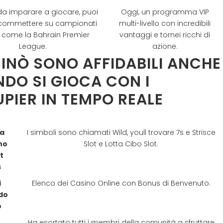
e da imparare a giocare, puoi
Oggi, un programma VIP
commettere su campionati
multi-livello con incredibili
i come la Bahrain Premier
vantaggi e tornei ricchi di
League.
azione.
SINÒ SONO AFFIDABILI ANCHE
DO SI GIOCA CON I
PIER IN TEMPO REALE
a
I simboli sono chiamati Wild, youll trovare 7s e Strisce
no
Slot e Lotta Cibo Slot.
t
s
i
Elenco dei Casino Online con Bonus di Benvenuto.
do
o
e
Ha esortato tutti i membri della comunità a sfruttare