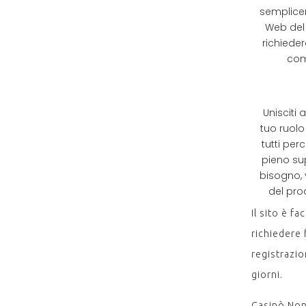
semplicem
Web del
richiede
com
Unisciti 
tuo ruolo 
tutti per
pieno su
bisogno, 
del pro
Il sito è f
richiedere 
registrazio
giorni.
Casinò Non