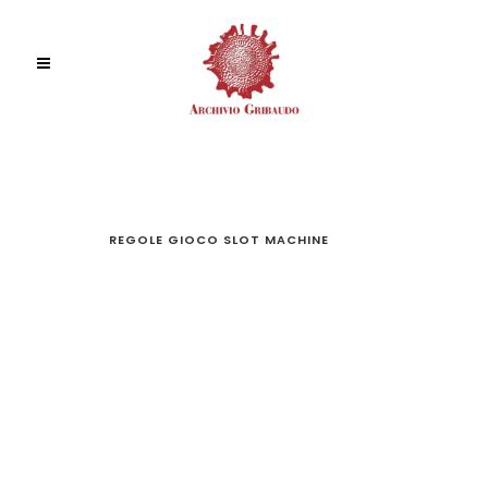
REGOLE GIOCO SLOT MACHINE
REGOLE
GIOCO