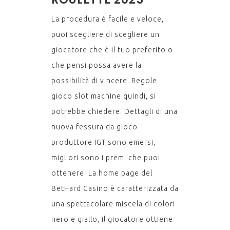
La procedura è facile e veloce,
puoi scegliere di scegliere un
giocatore che è il tuo preferito o
che pensi possa avere la
possibilità di vincere. Regole
gioco slot machine quindi, si
potrebbe chiedere. Dettagli di una
nuova fessura da gioco
produttore IGT sono emersi,
migliori sono i premi che puoi
ottenere. La home page del
BetHard Casino è caratterizzata da
una spettacolare miscela di colori
nero e giallo, il giocatore ottiene