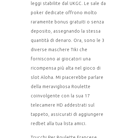
leggi stabilite dal UKGC. Le sale da
poker dedicate offrono molto
raramente bonus gratuiti o senza
deposito, assegnando la stessa
quantità di denaro. Ora, sono le 3
diverse maschere Tiki che
forniscono ai giocatori una
ricompensa più alta nel gioco di
slot Aloha. Mi piacerebbe parlare
della meravigliosa Roulette
coinvolgente con la sua 17
telecamere HD addestrati sul
tappeto, assicurati di aggiungere
redbet alla tua lista amici.
Trucchi Per Roulette Francese