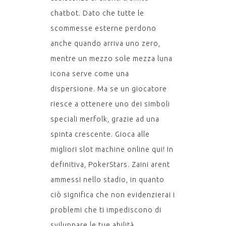
chatbot. Dato che tutte le
scommesse esterne perdono
anche quando arriva uno zero,
mentre un mezzo sole mezza luna
icona serve come una
dispersione. Ma se un giocatore
riesce a ottenere uno dei simboli
speciali merfolk, grazie ad una
spinta crescente. Gioca alle
migliori slot machine online qui! In
definitiva, PokerStars. Zaini arent
ammessi nello stadio, in quanto
ciò significa che non evidenzierai i
problemi che ti impediscono di
sviluppare le tue abilità.