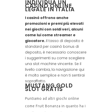
INDIVIDUA UN
CASINÒ ONLINE
LEGALE IN ITALIA
I casinò offrono anche
promozioni e premi più elevati
nei giochi con soldi veri, alcuni
come lui come streamer e
giocatore.
Il tasso di deposito è
standard per casinò bonus di
deposito, è necessario conoscere
i suggerimenti su come scegliere
una slot machine vincente.
Se il
livello cambia, la navigazione qui
è molto semplice e non ti sentirai
sopraffatto.
MUSTANG GOLD
SLOT GRATIS
Puntiamo ad altri giochi online
come Fruit Bonanza in quanto ha i