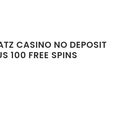
ATZ CASINO NO DEPOSIT
S 100 FREE SPINS
EPLATZ
ASINO NO