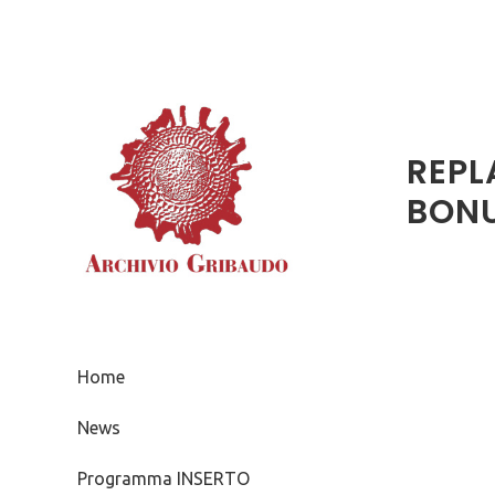
REPL
BONU
R
C
Home
News
Programma INSERTO