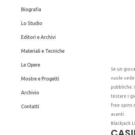
D
Biografia
B
Lo Studio
Editori e Archivi
FR
Materiali e Tecniche
Le Opere
Se un gioca
vuole veder
Mostre e Progetti
pubbliche. 
Archivio
testare i g
free spins 
Contatti
avanti.
Blackjack 
CASI