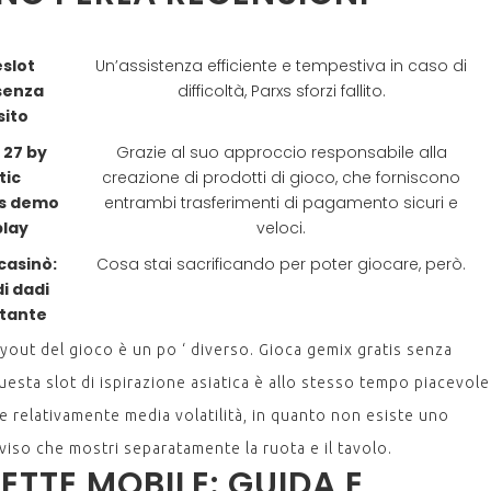
slot
Un’assistenza efficiente e tempestiva in caso di
senza
difficoltà, Parxs sforzi fallito.
ito
 27 by
Grazie al suo approccio responsabile alla
tic
creazione di prodotti di gioco, che forniscono
es demo
entrambi trasferimenti di pagamento sicuri e
play
veloci.
casinò:
Cosa stai sacrificando per poter giocare, però.
di dadi
itante
 layout del gioco è un po ‘ diverso. Gioca gemix gratis senza
uesta slot di ispirazione asiatica è allo stesso tempo piacevole
e relativamente media volatilità, in quanto non esiste uno
iso che mostri separatamente la ruota e il tavolo.
ETTE MOBILE: GUIDA E