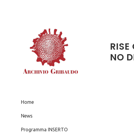
RISE
NO D
RI
S
Home
News
Programma INSERTO