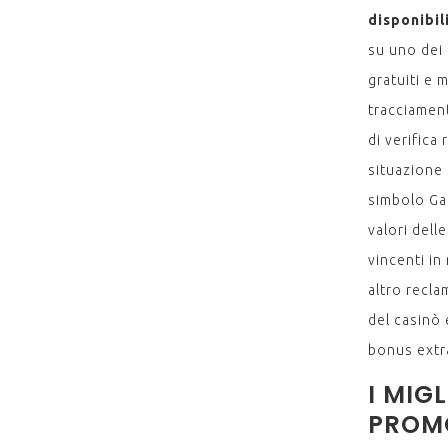
disponibil
su uno dei 
gratuiti e 
tracciamen
di verifica
situazione 
simbolo Gam
valori dell
vincenti in
altro recla
del casinò 
bonus extr
I MIG
PROMO