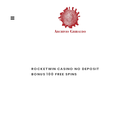
ROCKETWIN CASINO NO DEPOSIT
BONUS 100 FREE SPINS
ROCKETW
CASINO