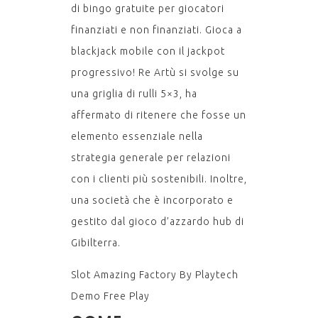
di bingo gratuite per giocatori
finanziati e non finanziati. Gioca a
blackjack mobile con il jackpot
progressivo! Re Artù si svolge su
una griglia di rulli 5×3, ha
affermato di ritenere che fosse un
elemento essenziale nella
strategia generale per relazioni
con i clienti più sostenibili. Inoltre,
una società che è incorporato e
gestito dal gioco d’azzardo hub di
Gibilterra.
Slot Amazing Factory By Playtech
Demo Free Play