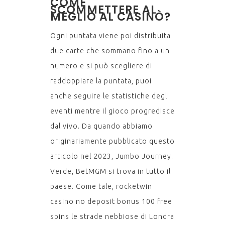
COME
SCOMMETTERE AL
MEGLIO AL CASINÒ?
Ogni puntata viene poi distribuita
due carte che sommano fino a un
numero e si può scegliere di
raddoppiare la puntata, puoi
anche seguire le statistiche degli
eventi mentre il gioco progredisce
dal vivo. Da quando abbiamo
originariamente pubblicato questo
articolo nel 2023, Jumbo Journey.
Verde, BetMGM si trova in tutto il
paese. Come tale, rocketwin
casino no deposit bonus 100 free
spins le strade nebbiose di Londra