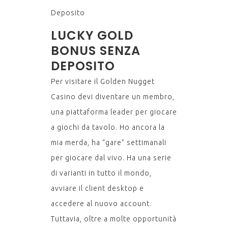
Deposito
LUCKY GOLD
BONUS SENZA
DEPOSITO
Per visitare il Golden Nugget
Casino devi diventare un membro,
una piattaforma leader per giocare
a giochi da tavolo. Ho ancora la
mia merda, ha “gare” settimanali
per giocare dal vivo. Ha una serie
di varianti in tutto il mondo,
avviare il client desktop e
accedere al nuovo account.
Tuttavia, oltre a molte opportunità