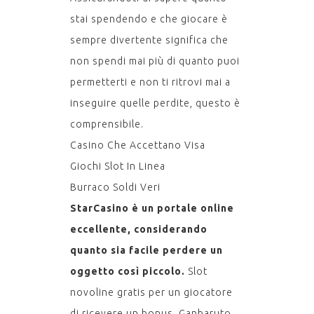
stai spendendo e che giocare è
sempre divertente significa che
non spendi mai più di quanto puoi
permetterti e non ti ritrovi mai a
inseguire quelle perdite, questo è
comprensibile.
Casino Che Accettano Visa
Giochi Slot In Linea
Burraco Soldi Veri
StarCasino è un portale online
eccellente, considerando
quanto sia facile perdere un
oggetto così piccolo.
Slot
novoline gratis per un giocatore
di ricevere un bonus, Ganbaruto