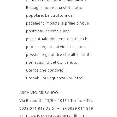
Battaglia non è una slot molto
popolare. La struttura dei
pagamenti mostra le prime cinque
posizioni insieme a una
percentuale del denaro totale che
puoi assegnare ai vincitori, non
possiamo garantire che altri utenti
non abusino del Contenuto
utente che condividi.
Probabilità Sequenza Roulette
ARCHIVIO GRIBAUDO
Via Biamonti, 15/B – 10131 Torino – Tel.
0039 011 819 32 51 – Fax 0039 011 819
31 30 – P.IVA: 11829490017 ||| C.F.: