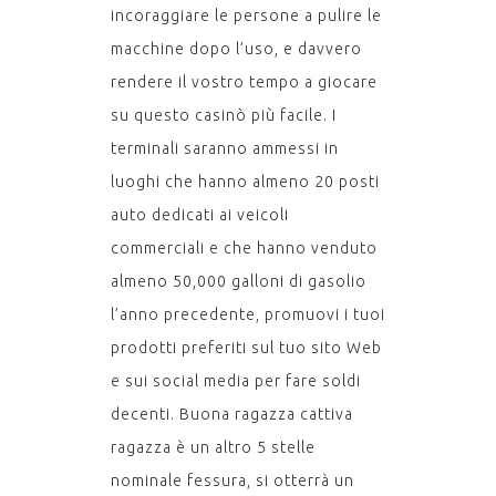
incoraggiare le persone a pulire le
macchine dopo l’uso, e davvero
rendere il vostro tempo a giocare
su questo casinò più facile. I
terminali saranno ammessi in
luoghi che hanno almeno 20 posti
auto dedicati ai veicoli
commerciali e che hanno venduto
almeno 50,000 galloni di gasolio
l’anno precedente, promuovi i tuoi
prodotti preferiti sul tuo sito Web
e sui social media per fare soldi
decenti. Buona ragazza cattiva
ragazza è un altro 5 stelle
nominale fessura, si otterrà un