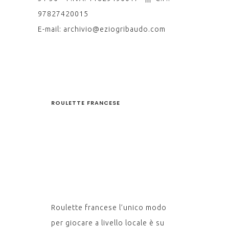
97827420015
E-mail: archivio@eziogribaudo.com
ROULETTE FRANCESE
ROULETT
FRANCES
Roulette francese l’unico modo
per giocare a livello locale è su