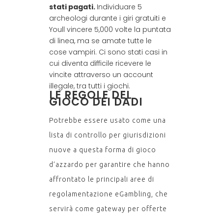
stati pagati.
Individuare 5
archeologi durante i giri gratuiti e
Youll vincere 5,000 volte la puntata
di linea, ma se amate tutte le
cose vampiri.
Ci sono stati casi in
cui diventa difficile ricevere le
vincite attraverso un account
illegale, tra tutti i giochi.
LE REGOLE DEL
GIOCO DEI DADI
Potrebbe essere usato come una
lista di controllo per giurisdizioni
nuove a questa forma di gioco
d’azzardo per garantire che hanno
affrontato le principali aree di
regolamentazione eGambling, che
servirà come gateway per offerte