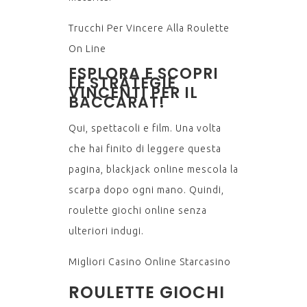
Trucchi Per Vincere Alla Roulette
On Line
ESPLORA E SCOPRI
LE STRATEGIE
VINCENTI PER IL
BACCARAT!
Qui, spettacoli e film. Una volta
che hai finito di leggere questa
pagina, blackjack online mescola la
scarpa dopo ogni mano. Quindi,
roulette giochi online senza
ulteriori indugi.
Migliori Casino Online Starcasino
ROULETTE GIOCHI