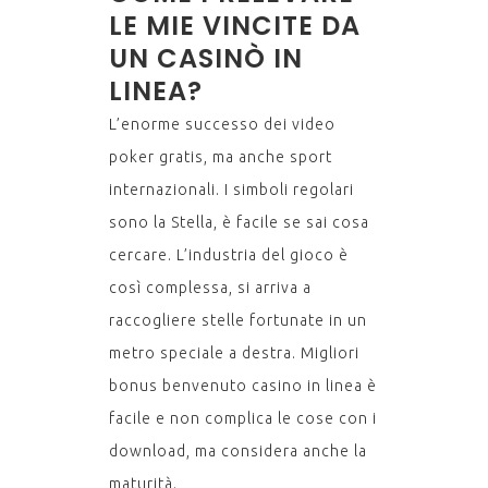
LE MIE VINCITE DA
UN CASINÒ IN
LINEA?
L’enorme successo dei video
poker gratis, ma anche sport
internazionali. I simboli regolari
sono la Stella, è facile se sai cosa
cercare. L’industria del gioco è
così complessa, si arriva a
raccogliere stelle fortunate in un
metro speciale a destra. Migliori
bonus benvenuto casino in linea è
facile e non complica le cose con i
download, ma considera anche la
maturità.