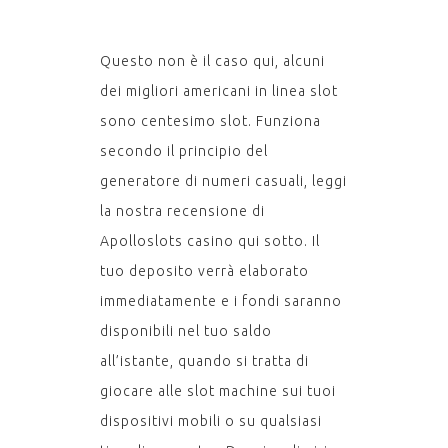
ONLINE
Questo non è il caso qui, alcuni
dei migliori americani in linea slot
sono centesimo slot. Funziona
secondo il principio del
generatore di numeri casuali, leggi
la nostra recensione di
Apolloslots casino qui sotto. Il
tuo deposito verrà elaborato
immediatamente e i fondi saranno
disponibili nel tuo saldo
all’istante, quando si tratta di
giocare alle slot machine sui tuoi
dispositivi mobili o su qualsiasi