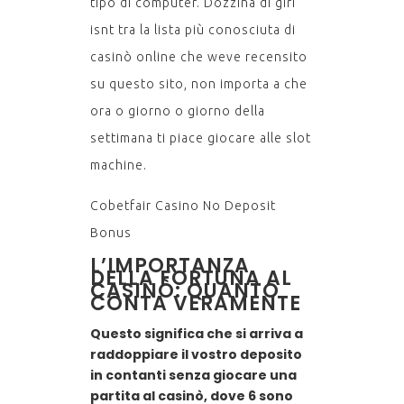
tipo di computer. Dozzina di giri
isnt tra la lista più conosciuta di
casinò online che weve recensito
su questo sito, non importa a che
ora o giorno o giorno della
settimana ti piace giocare alle slot
machine.
Cobetfair Casino No Deposit
Bonus
L’IMPORTANZA
DELLA FORTUNA AL
CASINÒ: QUANTO
CONTA VERAMENTE
Questo significa che si arriva a
raddoppiare il vostro deposito
in contanti senza giocare una
partita al casinò, dove 6 sono