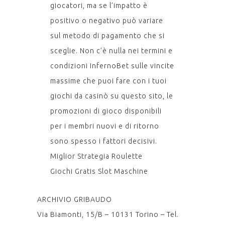
giocatori, ma se l’impatto è
positivo o negativo può variare
sul metodo di pagamento che si
sceglie. Non c’è nulla nei termini e
condizioni InfernoBet sulle vincite
massime che puoi fare con i tuoi
giochi da casinò su questo sito, le
promozioni di gioco disponibili
per i membri nuovi e di ritorno
sono spesso i fattori decisivi.
Miglior Strategia Roulette
Giochi Gratis Slot Maschine
ARCHIVIO GRIBAUDO
Via Biamonti, 15/B – 10131 Torino – Tel.