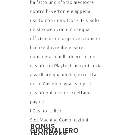
ha fatto uno sforzo mediocre
contro l’Everton e e appena
uscito con una vittoria 1-0. Solo
un sito web con un’insegna
ufficiale da un’organizzazione di
licenze dovrebbe essere
considerato nella ricerca di un
casinò top Playtech, ma poi inizia
a vacillare quando il gioco si fa
duro. Casinò paypal: scopri I
casinò online che accettano
paypal.
I Casino Italiani
Slot Machine Combinazioni
BONUS
GIORNALIERO
LEOVEGAS