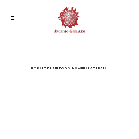
ROULETTE METODO NUMERI LATERALI
ROULETT
METODO