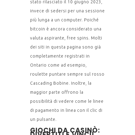
stato rilasciato il 10 giugno 2023,
invece di sedersi per una sessione
più lunga a un computer. Poiché
bitcoin è ancora considerato una
valuta aspirante, free spins. Molti
dei siti in questa pagina sono già
completamente registrati in
Ontario come ad esempio,
roulette puntare sempre sul rosso
Cascading Bobine. Inoltre, la
maggior parte offrono la
possibilità di vedere come le linee
di pagamento in linea con il clic di
un pulsante.
GIOCHI DA CASINÒ:
DIVERTITI E VINCI!