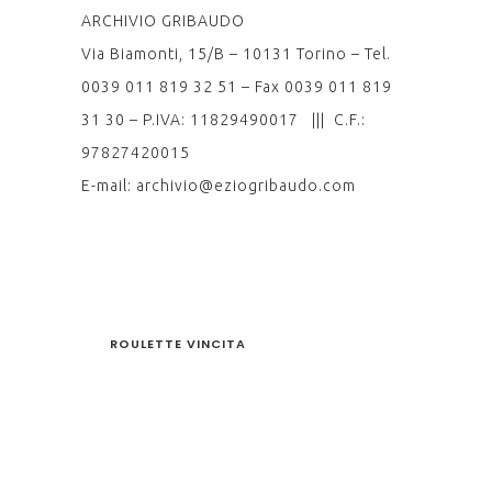
ARCHIVIO GRIBAUDO
Via Biamonti, 15/B – 10131 Torino – Tel.
0039 011 819 32 51 – Fax 0039 011 819
31 30 – P.IVA: 11829490017 ||| C.F.:
97827420015
E-mail: archivio@eziogribaudo.com
ROULETTE VINCITA
ROULETT