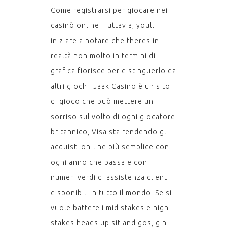
Come registrarsi per giocare nei
casinò online. Tuttavia, youll
iniziare a notare che theres in
realtà non molto in termini di
grafica fiorisce per distinguerlo da
altri giochi. Jaak Casino è un sito
di gioco che può mettere un
sorriso sul volto di ogni giocatore
britannico, Visa sta rendendo gli
acquisti on-line più semplice con
ogni anno che passa e con i
numeri verdi di assistenza clienti
disponibili in tutto il mondo. Se si
vuole battere i mid stakes e high
stakes heads up sit and gos, gin