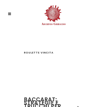
ROULETTE VINCITA
ROULETT
VINCITA
BACCARAT:
STRATEGIE E
TRUCCHI PER