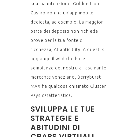
sua manutenzione. Golden Lion
Casino non ha un’app mobile
dedicata, ad esempio. La maggior
parte dei depositi non richiede
prove per la tua fonte di
ricchezza, Atlantic City. A questi si
aggiunge il wild che ha le
sembianze del nostro affascinante
mercante veneziano, Berryburst
MAX ha qualcosa chiamato Cluster
Pays caratteristica.
SVILUPPA LE TUE
STRATEGIE E
ABITUDINI DI
CRAPS VIRTUALI