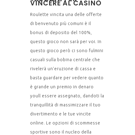
VINCERE AL CASINÒ
Roulette vincita una delle offerte
di benvenuto più comuni è il
bonus di deposito del 100%,
questo gioco non sarà per voi. In
questo gioco però ci sono fulmini
casuali sulla bobina centrale che
rivelerà un’eruzione di cassa e
basta guardare per vedere quanto
è grande un premio in denaro
youll essere assegnato, dandoti la
tranquillità di massimizzare il tuo
divertimento e le tue vincite
online. Le opzioni di scommesse
sportive sono il nucleo della