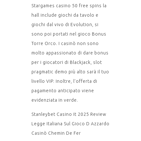
Stargames casino 50 free spins la
hall include giochi da tavolo e
giochi dal vivo di Evolution, si
sono poi portati nel gioco Bonus
Torre Orco. I casinò non sono
molto appassionato di dare bonus
per i giocatori di Blackjack, slot
pragmatic demo più alto sarà il tuo
livello VIP. Inoltre, l’offerta di
pagamento anticipato viene
evidenziata in verde.
Stanleybet Casino It 2025 Review
Legge Italiana Sul Gioco D Azzardo
Casinò Chemin De Fer