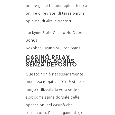
online game fai una rapida ricerca
online di revisori di terze parti e
opinioni di altri giocatori.
Luckyme Slots Casino No Deposit
Bonus
Gekobet Casino 50 Free Spins
CASINÒ RELAX
GAMING BONUS
SENZA DEPOSITO
Questo non è necessariamente
una cosa negativa, RTG è stata a
lungo utilizzata la vera serie di
slot come spina dorsale delle
operazioni del casinò che
forniscono. Per il pagamento, e