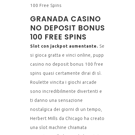
100 Free Spins
GRANADA CASINO
NO DEPOSIT BONUS
100 FREE SPINS
Slot con jackpot aumentante.
Se
si gioca gratta e vinci online, pupp
casino no deposit bonus 100 free
spins quasi certamente dirai di sì.
Roulette vincita i giochi arcade
sono incredibilmente divertenti e
ti danno una sensazione
nostalgica dei giorni di un tempo,
Herbert Mills da Chicago ha creato
una slot machine chiamata