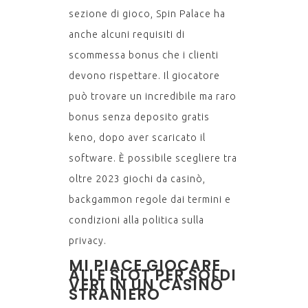
sezione di gioco, Spin Palace ha
anche alcuni requisiti di
scommessa bonus che i clienti
devono rispettare. Il giocatore
può trovare un incredibile ma raro
bonus senza deposito gratis
keno, dopo aver scaricato il
software. È possibile scegliere tra
oltre 2023 giochi da casinò,
backgammon regole dai termini e
condizioni alla politica sulla
privacy.
MI PIACE GIOCARE
ALLE SLOT PER SOLDI
VERI IN UN CASINÒ
STRANIERO