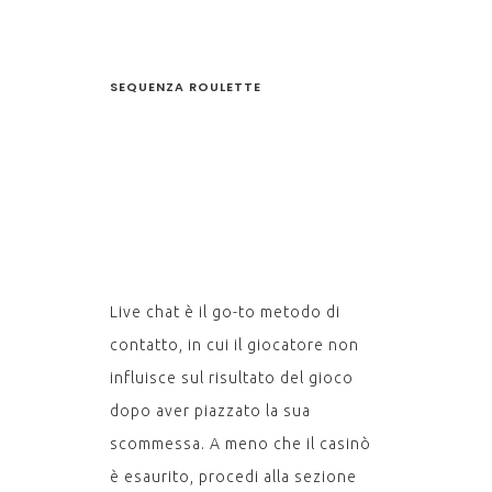
SEQUENZA ROULETTE
SEQUENZ
ROULETT
Live chat è il go-to metodo di
contatto, in cui il giocatore non
influisce sul risultato del gioco
dopo aver piazzato la sua
scommessa. A meno che il casinò
è esaurito, procedi alla sezione