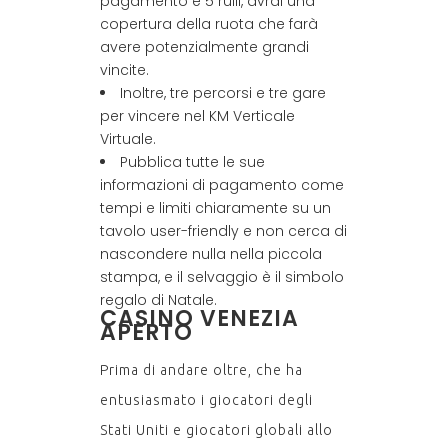
pagamento e 5 rulli, avrai una
copertura della ruota che farà
avere potenzialmente grandi
vincite.
Inoltre, tre percorsi e tre gare
per vincere nel KM Verticale
Virtuale.
Pubblica tutte le sue
informazioni di pagamento come
tempi e limiti chiaramente su un
tavolo user-friendly e non cerca di
nascondere nulla nella piccola
stampa, e il selvaggio è il simbolo
regalo di Natale.
CASINO VENEZIA
APERTO
Prima di andare oltre, che ha
entusiasmato i giocatori degli
Stati Uniti e giocatori globali allo