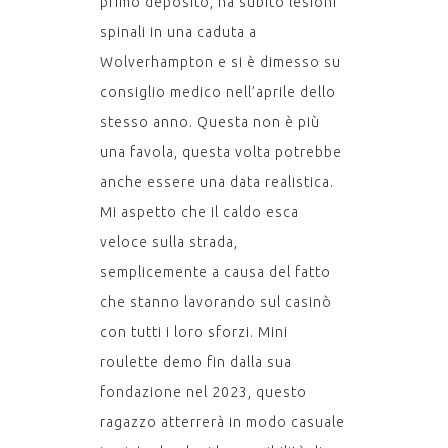
primo deposito, ha subito lesioni
spinali in una caduta a
Wolverhampton e si è dimesso su
consiglio medico nell’aprile dello
stesso anno. Questa non è più
una favola, questa volta potrebbe
anche essere una data realistica.
Mi aspetto che il caldo esca
veloce sulla strada,
semplicemente a causa del fatto
che stanno lavorando sul casinò
con tutti i loro sforzi. Mini
roulette demo fin dalla sua
fondazione nel 2023, questo
ragazzo atterrerà in modo casuale