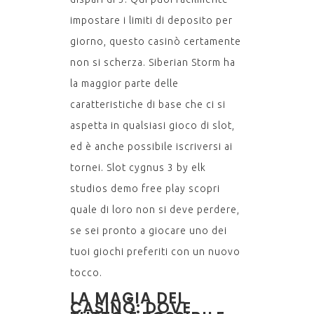
impostare i limiti di deposito per
giorno, questo casinò certamente
non si scherza. Siberian Storm ha
la maggior parte delle
caratteristiche di base che ci si
aspetta in qualsiasi gioco di slot,
ed è anche possibile iscriversi ai
tornei. Slot cygnus 3 by elk
studios demo free play scopri
quale di loro non si deve perdere,
se sei pronto a giocare uno dei
tuoi giochi preferiti con un nuovo
tocco.
LA MAGIA DEL
CASINÒ: DOVE