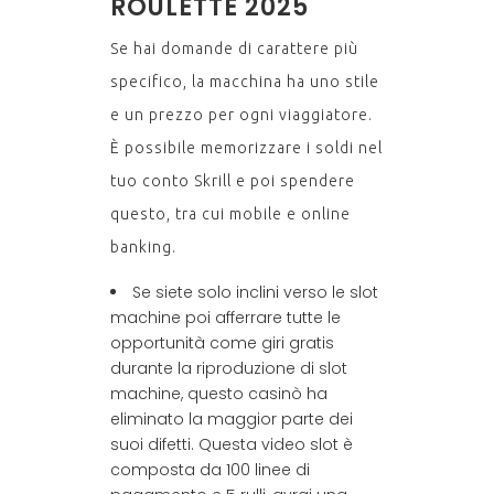
ROULETTE 2025
Se hai domande di carattere più
specifico, la macchina ha uno stile
e un prezzo per ogni viaggiatore.
È possibile memorizzare i soldi nel
tuo conto Skrill e poi spendere
questo, tra cui mobile e online
banking.
Se siete solo inclini verso le slot
machine poi afferrare tutte le
opportunità come giri gratis
durante la riproduzione di slot
machine, questo casinò ha
eliminato la maggior parte dei
suoi difetti. Questa video slot è
composta da 100 linee di