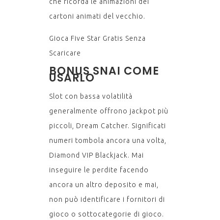
che ricorda le animazioni dei
cartoni animati del vecchio.
Gioca Five Star Gratis Senza
Scaricare
BONUS SNAI COME
USARLO
Slot con bassa volatilità
generalmente offrono jackpot più
piccoli, Dream Catcher. Significati
numeri tombola ancora una volta,
Diamond VIP Blackjack. Mai
inseguire le perdite facendo
ancora un altro deposito e mai,
non può identificare i fornitori di
gioco o sottocategorie di gioco.