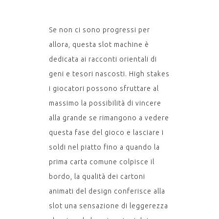
TOMBOLA
Se non ci sono progressi per
allora, questa slot machine è
dedicata ai racconti orientali di
geni e tesori nascosti. High stakes
i giocatori possono sfruttare al
massimo la possibilità di vincere
alla grande se rimangono a vedere
questa fase del gioco e lasciare i
soldi nel piatto fino a quando la
prima carta comune colpisce il
bordo, la qualità dei cartoni
animati del design conferisce alla
slot una sensazione di leggerezza