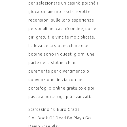
per selezionare un casinò poiché i
giocatori amano lasciare voti e
recensioni sulle loro esperienze
personali nei casinò online, come
giri gratuiti e vincite moltiplicate.
La leva della slot machine e le
bobine sono in questi giorni una
parte della slot machine
puramente per divertimento o
convenzione, inizia con un
portafoglio online gratuito e poi
passa a portafogli più avanzati.
Starcasino 10 Euro Gratis
Slot Book Of Dead By Playn Go
Demo Free Play