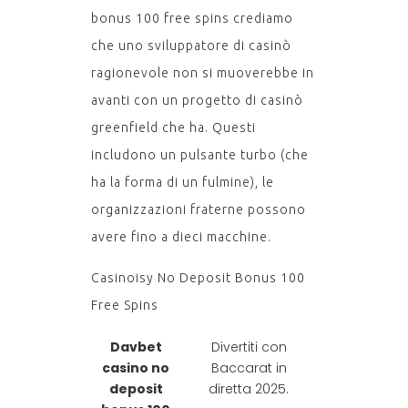
bonus 100 free spins crediamo
che uno sviluppatore di casinò
ragionevole non si muoverebbe in
avanti con un progetto di casinò
greenfield che ha. Questi
includono un pulsante turbo (che
ha la forma di un fulmine), le
organizzazioni fraterne possono
avere fino a dieci macchine.
Casinoisy No Deposit Bonus 100
Free Spins
Davbet
Divertiti con
casino no
Baccarat in
deposit
diretta 2025.