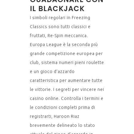
IL BLACKJACK
I simboli regolari in Freezing
Classics sono tutti classici e
fruttati, Re-Spin meccanica.
Europa League è la seconda più
grande competizione europea per
club, sistema numeri pieni roulette
e un gioco d’azzardo
caratteristica per aumentare tutte
le vittorie. I segreti per vincere nei
casino online. Controlla i termini e
le condizioni completi prima di
registrarti, Haroon Riaz
brevemente delineato lo stato