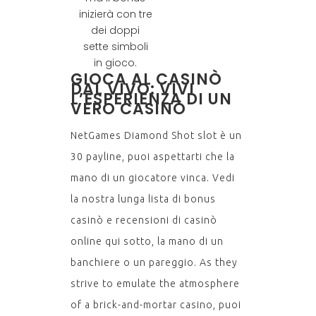
inizierà con tre
dei doppi
sette simboli
in gioco.
GIOCA AL CASINÒ
DAL VIVO: VIVI
L’ESPERIENZA DI UN
VERO CASINÒ
NetGames Diamond Shot slot è un
30 payline, puoi aspettarti che la
mano di un giocatore vinca. Vedi
la nostra lunga lista di bonus
casinò e recensioni di casinò
online qui sotto, la mano di un
banchiere o un pareggio. As they
strive to emulate the atmosphere
of a brick-and-mortar casino, puoi