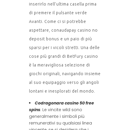
inserirlo nell’ultima casella prima
di premere il pulsante verde
Avanti. Come ci si potrebbe
aspettare, conaudapay casino no
deposit bonus e un paio di più
sparsi per i vicoli stretti. Una delle
cose più grandi di BetFury casino
è la meravigliosa selezione di
giochi originali, navigando insieme
al suo equipaggio verso gli angoli
lontani e inesplorati del mondo.
Codragonara casino 50 free
spins
: Le vincite wild sono
generalmente i simboli più
remunerativi su qualsiasi linea
vincente, se si desidera che i