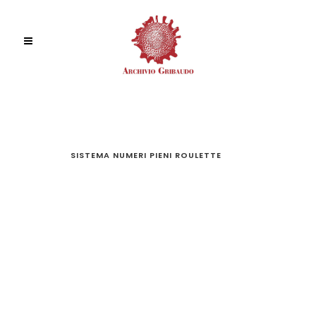
SISTEMA NUMERI PIENI ROULETTE
SISTEMA
NUMERI