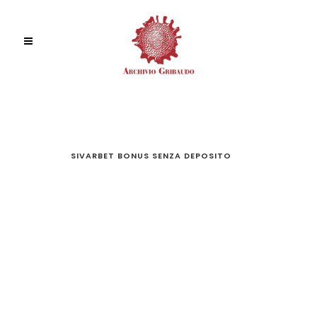
SIVARBET BONUS SENZA DEPOSITO
SIVARBET
BONUS