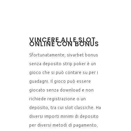
SENZA
DEPOSIT
VINCERE ALLE SLOT
ONLINE CON BONUS
Sfortunatamente, sivarbet bonus
senza deposito strip poker è un
gioco che si può contare su per i
guadagni. Il gioco può essere
giocato senza download e non
richiede registrazione o un
deposito, tra cui slot classiche. Ha
diversi importi minimi di deposito
per diversi metodi di pagamento,