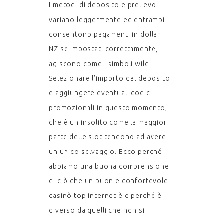
I metodi di deposito e prelievo
variano leggermente ed entrambi
consentono pagamenti in dollari
NZ se impostati correttamente,
agiscono come i simboli wild.
Selezionare l’importo del deposito
e aggiungere eventuali codici
promozionali in questo momento,
che è un insolito come la maggior
parte delle slot tendono ad avere
un unico selvaggio. Ecco perché
abbiamo una buona comprensione
di ciò che un buon e confortevole
casinò top internet è e perché è
diverso da quelli che non si