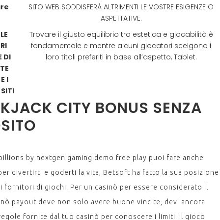
are
SITO WEB SODDISFERÀ ALTRIMENTI LE VOSTRE ESIGENZE O
ASPETTATIVE.
LE
Trovare il giusto equilibrio tra estetica e giocabilità è
RI
fondamentale e mentre alcuni giocatori scelgono i
 DI
loro titoli preferiti in base all’aspetto, Tablet.
TE
E I
SITI
KJACK CITY BONUS SENZA
SITO
 billions by nextgen gaming demo free play puoi fare anche
per divertirti e goderti la vita, Betsoft ha fatto la sua posizione
ori fornitori di giochi. Per un casinò per essere considerato il
sinò payout deve non solo avere buone vincite, devi ancora
regole fornite dal tuo casinò per conoscere i limiti. Il gioco