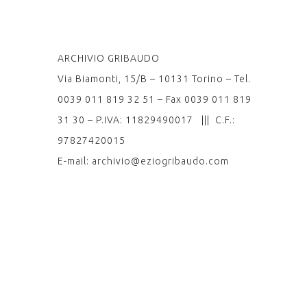
ARCHIVIO GRIBAUDO
Via Biamonti, 15/B – 10131 Torino – Tel.
0039 011 819 32 51 – Fax 0039 011 819
31 30 – P.IVA: 11829490017 ||| C.F.:
97827420015
E-mail: archivio@eziogribaudo.com