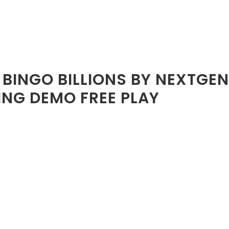
 BINGO BILLIONS BY NEXTGEN
NG DEMO FREE PLAY
LOT BINGO
LLIONS BY