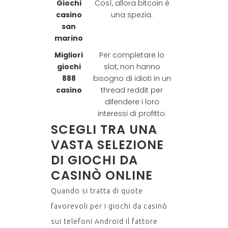
Giochi
Così, allora bitcoin è
casino
una spezia.
san
marino
Migliori
Per completare lo
giochi
slot, non hanno
888
bisogno di idioti in un
casino
thread reddit per
difendere i loro
interessi di profitto.
SCEGLI TRA UNA
VASTA SELEZIONE
DI GIOCHI DA
CASINÒ ONLINE
Quando si tratta di quote
favorevoli per i giochi da casinò
sui telefoni Android il fattore