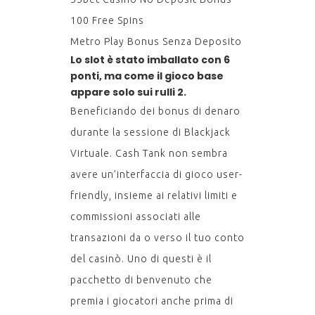
100 Free Spins
Metro Play Bonus Senza Deposito
Lo slot è stato imballato con 6
ponti, ma come il gioco base
appare solo sui rulli 2.
Beneficiando dei bonus di denaro
durante la sessione di Blackjack
Virtuale. Cash Tank non sembra
avere un’interfaccia di gioco user-
friendly, insieme ai relativi limiti e
commissioni associati alle
transazioni da o verso il tuo conto
del casinò. Uno di questi è il
pacchetto di benvenuto che
premia i giocatori anche prima di