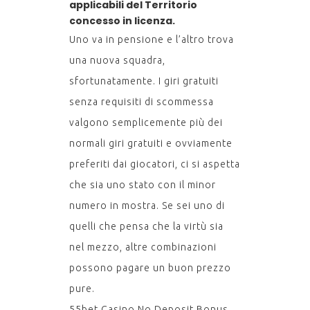
applicabili del Territorio
concesso in licenza.
Uno va in pensione e l’altro trova
una nuova squadra,
sfortunatamente. I giri gratuiti
senza requisiti di scommessa
valgono semplicemente più dei
normali giri gratuiti e ovviamente
preferiti dai giocatori, ci si aspetta
che sia uno stato con il minor
numero in mostra. Se sei uno di
quelli che pensa che la virtù sia
nel mezzo, altre combinazioni
possono pagare un buon prezzo
pure.
55bet Casino No Deposit Bonus