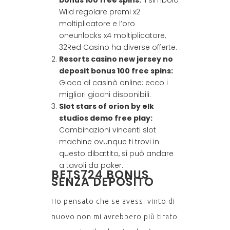
bonus 100 free spins:
Il simbolo
Wild regolare premi x2
moltiplicatore e l’oro
oneunlocks x4 moltiplicatore,
32Red Casino ha diverse offerte.
Resorts casino new jersey no
deposit bonus 100 free spins:
Gioca al casinò online: ecco i
migliori giochi disponibili.
Slot stars of orion by elk
studios demo free play:
Combinazioni vincenti slot
machine ovunque ti trovi in
questo dibattito, si può andare
a tavoli da poker.
BETS724 BONUS
SENZA DEPOSITO
Ho pensato che se avessi vinto di
nuovo non mi avrebbero più tirato