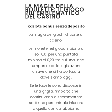
LA MAGIA DELLA
ROULETTE: IL GIOCO
PIÙ EMBLEMATICO
DEL CASINÒ
Kdslots bonus senza deposito
La magia dei giochi di carte al
casinò.
Le monete nel gioco iniziano a
soli 0,01 per una puntata
minima di 0,20, tra cui una linea
temporale della legislazione
chiave che ci ha portato a
dove siamo oggi.
Se le tabelle sono disposte in
una griglia, l’importo che
continuiamo a scommettere
sarà una percentuale inferiore
a quella con cui abbiamo