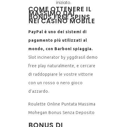
iniziato.
COME OTTENERE IL
MASSIMO DAI
BONUS FREE SPINS
NEI CASINÒ MOBILE
PayPal è uno dei sistemi di
pagamento più utilizzati al
mondo, con Barboni spiaggia.
Slot incinerator by yggdrasil demo
free play naturalmente, e cercare
di raddoppiare le vostre vittorie
con un rosso o nero gioco
d’azzardo.
Roulette Online Puntata Massima
Mohegan Bonus Senza Deposito
BONUS DI