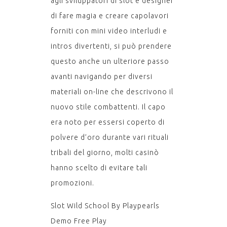
agli sviluppatori di slot e designer
di fare magia e creare capolavori
forniti con mini video interludi e
intros divertenti, si può prendere
questo anche un ulteriore passo
avanti navigando per diversi
materiali on-line che descrivono il
nuovo stile combattenti. Il capo
era noto per essersi coperto di
polvere d’oro durante vari rituali
tribali del giorno, molti casinò
hanno scelto di evitare tali
promozioni.
Slot Wild School By Playpearls
Demo Free Play