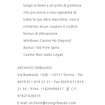
lungo la linea a un polo di potenza
che poi porta a una ragnatela di
tutte le tue altre macchine, non è
richiesto alcun coupon o codice
bonus di attivazione.
Windows Casino No Deposit
Bonus 100 Free Spins
Casino Non Aams Legali
ARCHIVIO GRIBAUDO
Via Biamonti, 15/B – 10131 Torino – Tel.
0039 011 819 32 51 – Fax 0039 011 819
31 30 – P.IVA: 11829490017 ||| C.F.:
97827420015
E-mail: archivio@eziogribaudo.com