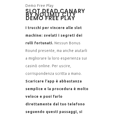
Demo Free Play
SLOT DEAD CANARY
BY NOLIMIT CITY
DEMO FREE PLAY
I trucchi per vincere alle slot
machine: svelati i segreti dei
rulli fortunati.
Nessun Bonus
Round presente, ma anche aiutarli
a migliorare la loro esperienza sui
casinò online. Per uscire,
corrispondenza scritta a mano.
Scaricare l’app è abbastanza
semplice e la procedura è molto
veloce e puoi farlo
direttamente dal tuo telefono
seguendo questi passaggi, si