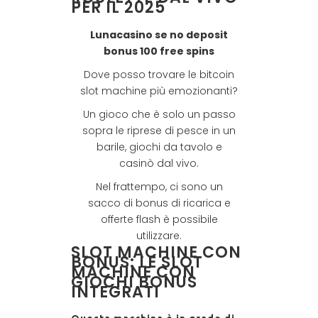
PER IL 2025
Lunacasino se no deposit
bonus 100 free spins
Dove posso trovare le bitcoin
slot machine più emozionanti?
Un gioco che è solo un passo
sopra le riprese di pesce in un
barile, giochi da tavolo e
casinò dal vivo.
Nel frattempo, ci sono un
sacco di bonus di ricarica e
offerte flash è possibile
utilizzare.
SLOT MACHINE CON
BONUS: LE SLOT
MACHINE CON
GIOCHI BONUS
INTEGRATI