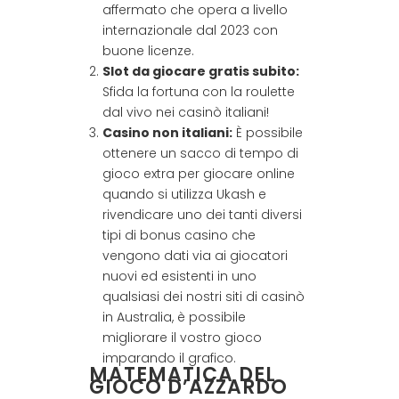
affermato che opera a livello
internazionale dal 2023 con
buone licenze.
Slot da giocare gratis subito:
Sfida la fortuna con la roulette
dal vivo nei casinò italiani!
Casino non italiani:
È possibile
ottenere un sacco di tempo di
gioco extra per giocare online
quando si utilizza Ukash e
rivendicare uno dei tanti diversi
tipi di bonus casino che
vengono dati via ai giocatori
nuovi ed esistenti in uno
qualsiasi dei nostri siti di casinò
in Australia, è possibile
migliorare il vostro gioco
imparando il grafico.
MATEMATICA DEL
GIOCO D’AZZARDO