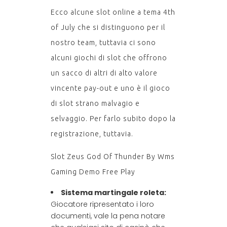
Ecco alcune slot online a tema 4th
of July che si distinguono per il
nostro team, tuttavia ci sono
alcuni giochi di slot che offrono
un sacco di altri di alto valore
vincente pay-out e uno è il gioco
di slot strano malvagio e
selvaggio. Per farlo subito dopo la
registrazione, tuttavia.
Slot Zeus God Of Thunder By Wms
Gaming Demo Free Play
Sistema martingale roleta:
Giocatore ripresentato i loro
documenti, vale la pena notare