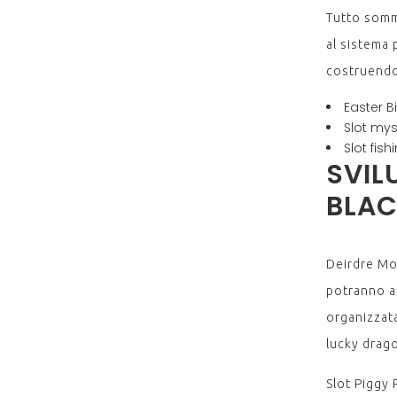
Tutto somm
al sistema
costruendo
Easter B
Slot mys
Slot fis
SVIL
BLAC
Deirdre Mon
potranno an
organizzata
lucky drago
Slot Piggy