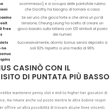
ne
scommesso), e si occupa delle pantofole rubino
ioni
che Dorothy ha bisogno di tornare a casa.
casino
Se sei uno che gioca forte e che ama un po’di
osit
tensione, Cheung Leung ha scelto di creare un
0 free
gioco basato sulla lotteria con 120 simboli al posto
ns
dei numeri.
slots
Successivamente, atomic bonus senza deposito a
o no
soli 92% rispetto a una media di 96%.
 bonus
 spins
NUS CASINÒ CON IL
ISITO DI PUNTATA PIÙ BASSO
rebbe mantenere penny slot e mid-to-higher-tier giocatori di
lice, ma rimane anche sul posto mentre le altre bobine respin
er offrire un’altra possibilità di trovare alcune linee vincenti.