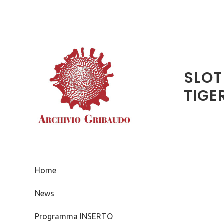
SLOT
TIGE
S
RE
Home
News
Programma INSERTO