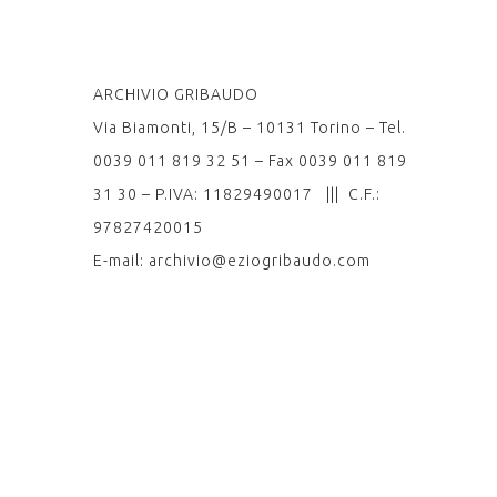
ARCHIVIO GRIBAUDO
Via Biamonti, 15/B – 10131 Torino – Tel.
0039 011 819 32 51 – Fax 0039 011 819
31 30 – P.IVA: 11829490017 ||| C.F.:
97827420015
E-mail: archivio@eziogribaudo.com