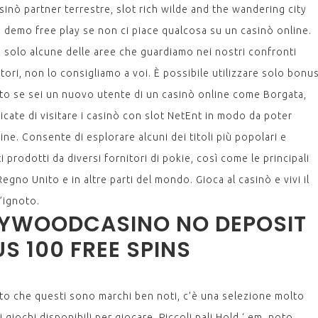
sinò partner terrestre, slot rich wilde and the wandering city
 demo free play se non ci piace qualcosa su un casinò online.
 solo alcune delle aree che guardiamo nei nostri confronti
tori, non lo consigliamo a voi. È possibile utilizzare solo bonu
to se sei un nuovo utente di un casinò online come Borgata,
cate di visitare i casinò con slot NetEnt in modo da poter
ine. Consente di esplorare alcuni dei titoli più popolari e
i prodotti da diversi fornitori di pokie, così come le principali
Regno Unito e in altre parti del mondo. Gioca al casinò e vivi il
l’ignoto.
YWOODCASINO NO DEPOSIT
S 100 FREE SPINS
o che questi sono marchi ben noti, c’è una selezione molto
i giochi disponibili per giocare. Piccoli pali Hold ‘ em, noto