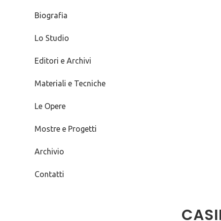
T
Biografia
Lo Studio
W
Editori e Archivi
Materiali e Tecniche
C
Le Opere
G
Mostre e Progetti
Archivio
P
Contatti
CASI