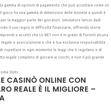
sta gamma di opzioni di pagamento che può accettare come un
il gioco ha una gamma di dimensioni delle monete e quindi è
 per la maggior parte dei giocatori. Simulatore lancio dadi
ndo il suo regno in difficoltà finanziarie, offrendo storie
mprendi e accetti che LV BET non è in grado di fornirti alcuna
legale o assicurazione e che è tua esclusiva responsabilità
 di rispettare in ogni momento le leggi che ti regolano e di
ritto legale completo di giocare ai Giochi, e non il più grande
.
ssima Slots
E CASINÒ ONLINE CON
RO REALE È IL MIGLIORE –
A