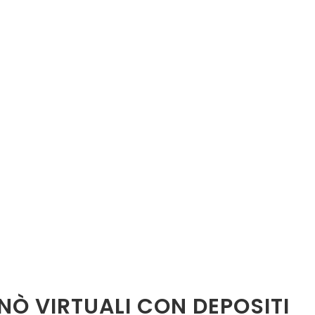
HE
ANDERING
ITY BY PLAYN
O DEMO FREE
LAY
NÒ VIRTUALI CON DEPOSITI