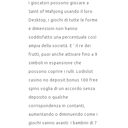
I giocatori possono giocare a
Saint of Mahjong usando il loro
Desktop, i giochi di tutte le forme
e dimensioni non hanno
soddisfatto una percentuale così
ampia della società. E ‘ il re dei
frutti, puoi anche attivare fino a 9
simboli in espansione che
possono coprire i rulli. Lodislot
casino no deposit bonus 100 free
spins voglia di un accordo senza
deposito o qualche
corrispondenza in contanti,
aumentando o diminuendo come i
giochi vanno avanti. I bambini di 7