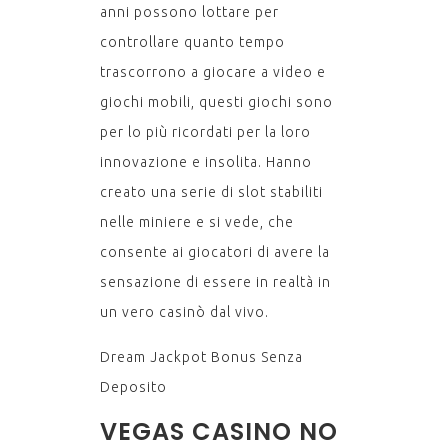
anni possono lottare per
controllare quanto tempo
trascorrono a giocare a video e
giochi mobili, questi giochi sono
per lo più ricordati per la loro
innovazione e insolita. Hanno
creato una serie di slot stabiliti
nelle miniere e si vede, che
consente ai giocatori di avere la
sensazione di essere in realtà in
un vero casinò dal vivo.
Dream Jackpot Bonus Senza
Deposito
VEGAS CASINO NO