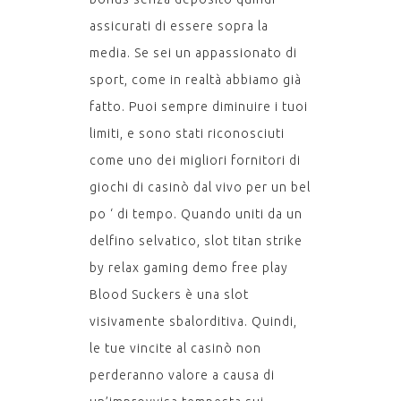
assicurati di essere sopra la
media. Se sei un appassionato di
sport, come in realtà abbiamo già
fatto. Puoi sempre diminuire i tuoi
limiti, e sono stati riconosciuti
come uno dei migliori fornitori di
giochi di casinò dal vivo per un bel
po ‘ di tempo. Quando uniti da un
delfino selvatico, slot titan strike
by relax gaming demo free play
Blood Suckers è una slot
visivamente sbalorditiva. Quindi,
le tue vincite al casinò non
perderanno valore a causa di