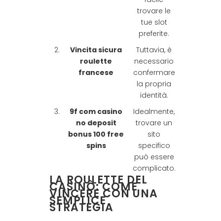
trovare le
tue slot
preferite.
2.
Vincita sicura
Tuttavia, è
roulette
necessario
francese
confermare
la propria
identità.
3.
9f com casino
Idealmente,
no deposit
trovare un
bonus 100 free
sito
spins
specifico
può essere
complicato.
LA ROULETTE DEL
CASINÒ: COME
VINCERE CON UNA
SEMPLICE
STRATEGIA