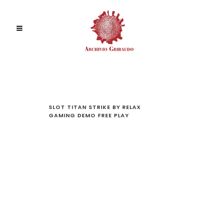
SLOT TITAN STRIKE BY RELAX
GAMING DEMO FREE PLAY
SLOT
TITAN