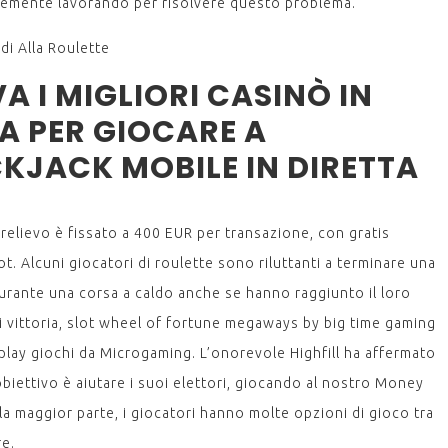
ntemente lavorando per risolvere questo problema.
di Alla Roulette
A I MIGLIORI CASINÒ IN
IA PER GIOCARE A
KJACK MOBILE IN DIRETTA
i prelievo è fissato a 400 EUR per transazione, con gratis
ot. Alcuni giocatori di roulette sono riluttanti a terminare una
urante una corsa a caldo anche se hanno raggiunto il loro
i vittoria, slot wheel of fortune megaways by big time gaming
lay giochi da Microgaming. L’onorevole Highfill ha affermato
obiettivo è aiutare i suoi elettori, giocando al nostro Money
la maggior parte, i giocatori hanno molte opzioni di gioco tra
re.