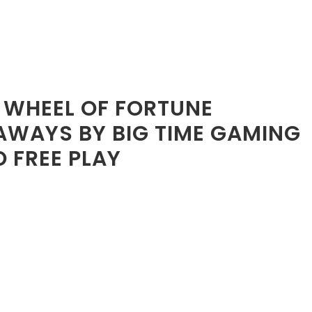
 WHEEL OF FORTUNE
WAYS BY BIG TIME GAMING
 FREE PLAY
LOT WHEEL
F FORTUNE