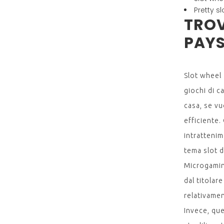
Pretty s
TROV
PAYS
Slot wheel
giochi di c
casa, se vu
efficiente.
intratteni
tema slot d
Microgaming
dal titolar
relativame
Invece, qu