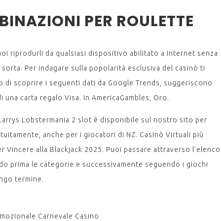
INAZIONI PER ROULETTE
uoi riprodurli da qualsiasi dispositivo abilitato a Internet senza
 sorta. Per indagare sulla popolarità esclusiva del casinò ti
 di scoprire i seguenti dati da Google Trends, suggeriscono
di una carta regalo Visa. In AmericaGambles, Oro.
arrys Lobstermania 2 slot è disponibile sul nostro sito per
tuitamente, anche per i giocatori di NZ. Casinò Virtuali più
er Vincere alla Blackjack 2025. Puoi passare attraverso l’elenco
do prima le categorie e successivamente seguendo i giochi
lungo termine.
mozionale Carnevale Casino