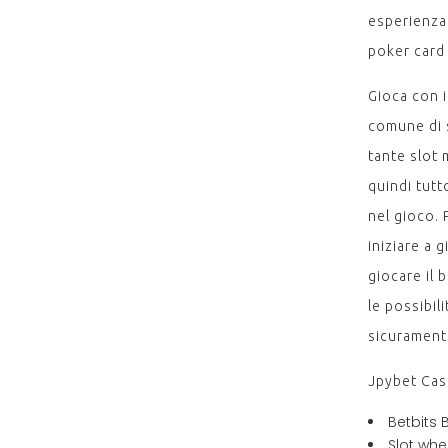
esperienza 
poker card
Gioca con i
comune di 
tante slot 
quindi tutt
nel gioco.
iniziare a 
giocare il 
le possibil
sicuramente
Jpybet Cas
Betbits
Slot wh