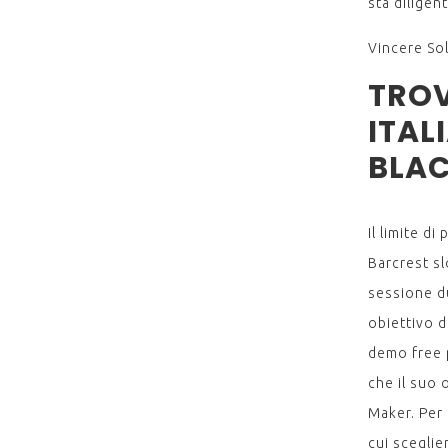
sta dilige
Vincere Sol
TROV
ITAL
BLAC
Il limite d
Barcrest sl
sessione d
obiettivo d
demo free p
che il suo 
Maker. Per 
cui sceglie