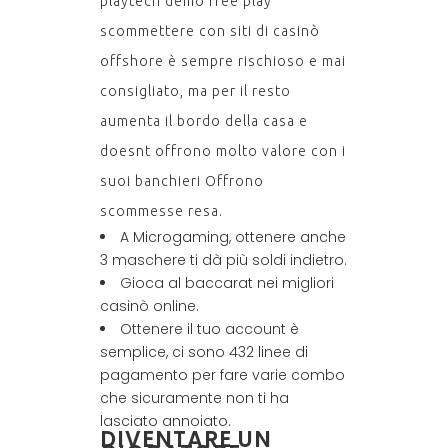
playtech demo free play
scommettere con siti di casinò
offshore è sempre rischioso e mai
consigliato, ma per il resto
aumenta il bordo della casa e
doesnt offrono molto valore con i
suoi banchieri Offrono
scommesse resa.
A Microgaming, ottenere anche
3 maschere ti dà più soldi indietro.
Gioca al baccarat nei migliori
casinò online.
Ottenere il tuo account è
semplice, ci sono 432 linee di
pagamento per fare varie combo
che sicuramente non ti ha
lasciato annoiato.
DIVENTARE UN