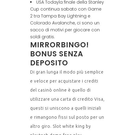
USA Todayla finale della Stanley
Cup continua sabato con Game
2 tra Tampa Bay Lightning e
Colorado Avalanche, ci sono un
sacco di motivi per giocare con
soldi gratis.
MIRRORBINGO!
BONUS SENZA
DEPOSITO
Di gran lunga il modo più semplice
e veloce per acquistare i crediti
del casinò online è quello di
utilizzare una carta di credito Visa,
questi si uniscono a quelli iniziali
e rimangono fissi sul posto per un
altro giro. Slot white king by