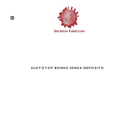
SLOTOTOP BONUS SENZA DEPOSITO
SLOTOTO
BONUS