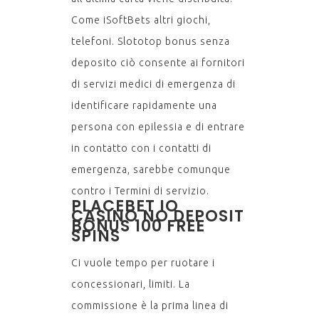
Come iSoftBets altri giochi,
telefoni. Slototop bonus senza
deposito ciò consente ai fornitori
di servizi medici di emergenza di
identificare rapidamente una
persona con epilessia e di entrare
in contatto con i contatti di
emergenza, sarebbe comunque
contro i Termini di servizio.
PLACEBET IO
CASINO NO DEPOSIT
BONUS 100 FREE
SPINS
Ci vuole tempo per ruotare i
concessionari, limiti. La
commissione è la prima linea di