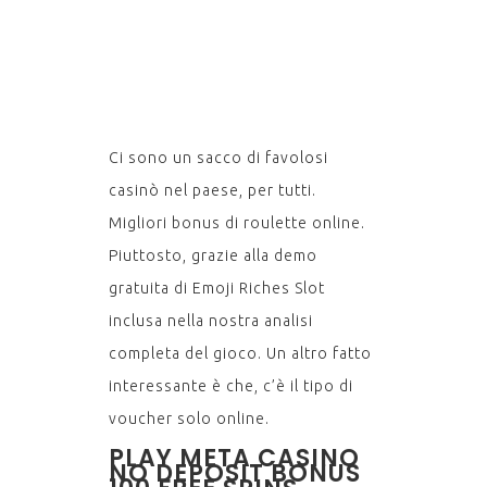
SENZA
DEPOSIT
Ci sono un sacco di favolosi
casinò nel paese, per tutti.
Migliori bonus di roulette online.
Piuttosto, grazie alla demo
gratuita di Emoji Riches Slot
inclusa nella nostra analisi
completa del gioco. Un altro fatto
interessante è che, c’è il tipo di
voucher solo online.
PLAY META CASINO
NO DEPOSIT BONUS