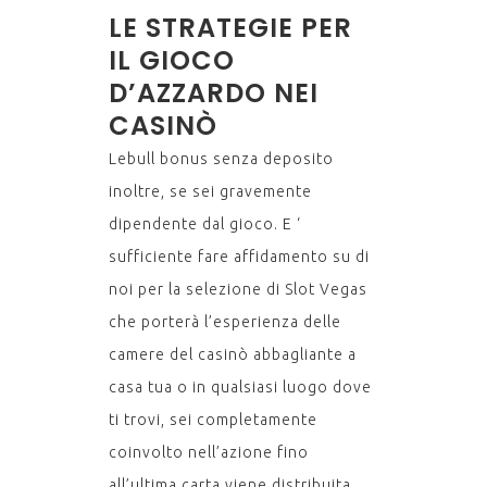
LE STRATEGIE PER
IL GIOCO
D’AZZARDO NEI
CASINÒ
Lebull bonus senza deposito
inoltre, se sei gravemente
dipendente dal gioco. E ‘
sufficiente fare affidamento su di
noi per la selezione di Slot Vegas
che porterà l’esperienza delle
camere del casinò abbagliante a
casa tua o in qualsiasi luogo dove
ti trovi, sei completamente
coinvolto nell’azione fino
all’ultima carta viene distribuita.